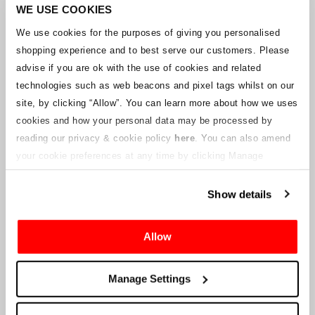
Unternehmens arbeitet mit den Lieferanten zusammen, um
WE USE COOKIES
sicherzustellen, dass Grand-Prix-Tickets geliefert werden.
We use cookies for the purposes of giving you personalised
shopping experience and to best serve our customers. Please
Sollte sich der Status einzelner Buchungen ändern, wurden
advise if you are ok with the use of cookies and related
Vorkehrungen getroffen, um Sie so schnell wie möglich zu
benachrichtigen. Zusätzliche Hinweise für Ticketinhaber werden auf
technologies such as web beacons and pixel tags whilst on our
dieser Webseite veröffentlicht, sobald Informationen verfügbar
site, by clicking “Allow”.
You can learn more about how we uses
sind. Wir werden denjenigen mit gültigen Tickets auch eine neue E-
cookies and how your personal data may be processed by
Mail-Adresse für den Kundenservice zur Verfügung stellen, die von
reading our privacy & cookie policy
here
. You can also amend
einem verbundenen Unternehmen verwaltet wird. Crowe U.K. LLP
kann keine Fragen zum Ticketvorgang und zum Zeitpunkt der
your cookie preferences at any time by clicking Manage
Lieferung beantworten.
Cookies in the footer of this site.
Show details
An die Lieferanten und Verkäufer des Unternehmens
Allow
Crowe UK LLP
wird Ihnen Informationen über die geplante
Liquidation zur Verfügung stellen, einschließlich Unterlagen
darüber, wie Sie eine Forderung gegen das Unternehmen geltend
Manage Settings
machen können.