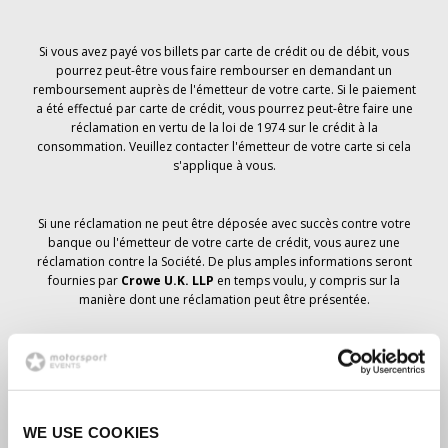
Si vous avez payé vos billets par carte de crédit ou de débit, vous
pourrez peut-être vous faire rembourser en demandant un
remboursement auprès de l'émetteur de votre carte. Si le paiement
a été effectué par carte de crédit, vous pourrez peut-être faire une
réclamation en vertu de la loi de 1974 sur le crédit à la
consommation. Veuillez contacter l'émetteur de votre carte si cela
s'applique à vous.
Si une réclamation ne peut être déposée avec succès contre votre
banque ou l'émetteur de votre carte de crédit, vous aurez une
réclamation contre la Société. De plus amples informations seront
fournies par
Crowe U.K. LLP
en temps voulu, y compris sur la
manière dont une réclamation peut être présentée.
Si vous avez
pas
avez reçu un avis d'annulation concernant votre
commande de billets, votre réservation n'a pas été annulée et il est
prévu que vous recevrez les billets que vous avez commandés en
temps voulu. La direction de la société travaille avec les
WE USE COOKIES
fournisseurs pour s'assurer que les billets du Grand Prix sont livrés.