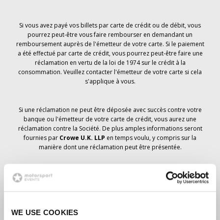
Si vous avez payé vos billets par carte de crédit ou de débit, vous
pourrez peut-être vous faire rembourser en demandant un
remboursement auprès de l'émetteur de votre carte. Si le paiement
a été effectué par carte de crédit, vous pourrez peut-être faire une
réclamation en vertu de la loi de 1974 sur le crédit à la
consommation. Veuillez contacter l'émetteur de votre carte si cela
s'applique à vous.
Si une réclamation ne peut être déposée avec succès contre votre
banque ou l'émetteur de votre carte de crédit, vous aurez une
réclamation contre la Société. De plus amples informations seront
fournies par
Crowe U.K. LLP
en temps voulu, y compris sur la
manière dont une réclamation peut être présentée.
Si vous avez
pas
avez reçu un avis d'annulation concernant votre
commande de billets, votre réservation n'a pas été annulée et il est
prévu que vous recevrez les billets que vous avez commandés en
temps voulu. La direction de la société travaille avec les
WE USE COOKIES
fournisseurs pour s'assurer que les billets du Grand Prix sont livrés.