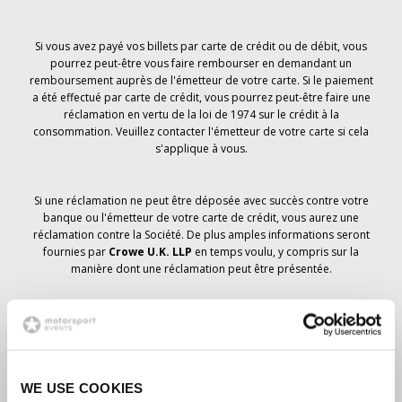
Si vous avez payé vos billets par carte de crédit ou de débit, vous
pourrez peut-être vous faire rembourser en demandant un
remboursement auprès de l'émetteur de votre carte. Si le paiement
a été effectué par carte de crédit, vous pourrez peut-être faire une
réclamation en vertu de la loi de 1974 sur le crédit à la
consommation. Veuillez contacter l'émetteur de votre carte si cela
s'applique à vous.
Si une réclamation ne peut être déposée avec succès contre votre
banque ou l'émetteur de votre carte de crédit, vous aurez une
réclamation contre la Société. De plus amples informations seront
fournies par
Crowe U.K. LLP
en temps voulu, y compris sur la
manière dont une réclamation peut être présentée.
Si vous avez
pas
avez reçu un avis d'annulation concernant votre
commande de billets, votre réservation n'a pas été annulée et il est
prévu que vous recevrez les billets que vous avez commandés en
temps voulu. La direction de la société travaille avec les
WE USE COOKIES
fournisseurs pour s'assurer que les billets du Grand Prix sont livrés.