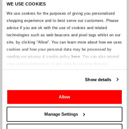
Unternehmens arbeitet mit den Lieferanten zusammen, um
WE USE COOKIES
sicherzustellen, dass Grand-Prix-Tickets geliefert werden.
We use cookies for the purposes of giving you personalised
shopping experience and to best serve our customers. Please
Sollte sich der Status einzelner Buchungen ändern, wurden
advise if you are ok with the use of cookies and related
Vorkehrungen getroffen, um Sie so schnell wie möglich zu
benachrichtigen. Zusätzliche Hinweise für Ticketinhaber werden auf
technologies such as web beacons and pixel tags whilst on our
dieser Webseite veröffentlicht, sobald Informationen verfügbar
site, by clicking “Allow”.
You can learn more about how we uses
sind. Wir werden denjenigen mit gültigen Tickets auch eine neue E-
cookies and how your personal data may be processed by
Mail-Adresse für den Kundenservice zur Verfügung stellen, die von
reading our privacy & cookie policy
here
. You can also amend
einem verbundenen Unternehmen verwaltet wird. Crowe U.K. LLP
kann keine Fragen zum Ticketvorgang und zum Zeitpunkt der
your cookie preferences at any time by clicking Manage
Lieferung beantworten.
Cookies in the footer of this site.
Show details
An die Lieferanten und Verkäufer des Unternehmens
Allow
Crowe UK LLP
wird Ihnen Informationen über die geplante
Liquidation zur Verfügung stellen, einschließlich Unterlagen
darüber, wie Sie eine Forderung gegen das Unternehmen geltend
Manage Settings
machen können.