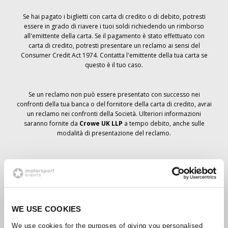
Se hai pagato i biglietti con carta di credito o di debito, potresti
essere in grado di riavere i tuoi soldi richiedendo un rimborso
all'emittente della carta. Se il pagamento è stato effettuato con
carta di credito, potresti presentare un reclamo ai sensi del
Consumer Credit Act 1974. Contatta l'emittente della tua carta se
questo è il tuo caso.
Se un reclamo non può essere presentato con successo nei
confronti della tua banca o del fornitore della carta di credito, avrai
un reclamo nei confronti della Società. Ulteriori informazioni
saranno fornite da
Crowe UK LLP
a tempo debito, anche sulle
modalità di presentazione del reclamo.
Se hai
non
ha ricevuto un avviso di annullamento relativo all'ordine
del biglietto, la prenotazione non è stata cancellata e si prevede
che riceverai i biglietti ordinati a tempo debito. La direzione della
Società sta collaborando con i fornitori per garantire la consegna
dei biglietti del Grand Prix.
WE USE COOKIES
We use cookies for the purposes of giving you personalised