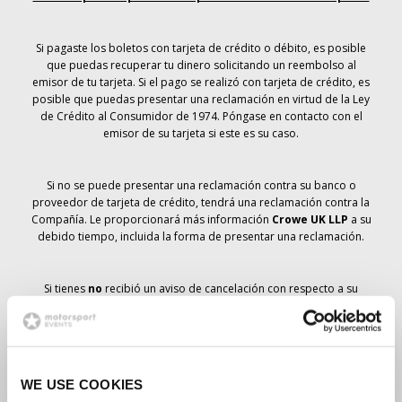
Si pagaste los boletos con tarjeta de crédito o débito, es posible
que puedas recuperar tu dinero solicitando un reembolso al
emisor de tu tarjeta. Si el pago se realizó con tarjeta de crédito, es
posible que puedas presentar una reclamación en virtud de la Ley
de Crédito al Consumidor de 1974. Póngase en contacto con el
emisor de su tarjeta si este es su caso.
Si no se puede presentar una reclamación contra su banco o
proveedor de tarjeta de crédito, tendrá una reclamación contra la
Compañía. Le proporcionará más información
Crowe UK LLP
a su
debido tiempo, incluida la forma de presentar una reclamación.
Si tienes
no
recibió un aviso de cancelación con respecto a su
pedido de entradas, su reserva no se ha cancelado y se prevé que
recibirá las entradas que ha pedido a su debido tiempo. La
dirección de la Compañía está trabajando con los proveedores
para garantizar la entrega de las entradas para el Gran Premio.
WE USE COOKIES