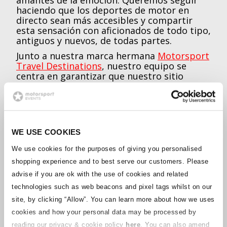
haciendo que los deportes de motor en
directo sean más accesibles y compartir
esta sensación con aficionados de todo tipo,
antiguos y nuevos, de todas partes.
Junto a nuestra marca hermana
Motorsport
Travel Destinations
, nuestro equipo se
centra en garantizar que nuestro sitio
siempre tenga la información más
actualizada y en ofrecer un servicio de
atención al cliente de primera clase para
que se sienta apoyado en cada paso de su
viaje como piloto.
WE USE COOKIES
We use cookies for the purposes of giving you personalised
SÍGANOS PARA ESTAR AL DÍA
shopping experience and to best serve our customers. Please
advise if you are ok with the use of cookies and related
Reciba las últimas noticias sobre carreras,
technologies such as web beacons and pixel tags whilst on our
actualizaciones de entradas, ofertas y
site, by clicking “Allow”.
You can learn more about how we uses
competiciones directamente en su bandeja
de entrada registrándose en la lista de
cookies and how your personal data may be processed by
correo de Motorsport Tickets. Haga clic
reading our privacy & cookie policy
here
. You can also amend