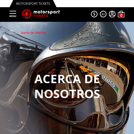
MOTORSPORT TICKETS
$
ES
Trustpilot
Inicio
Acerca de nosotros
ACERCA DE
NOSOTROS