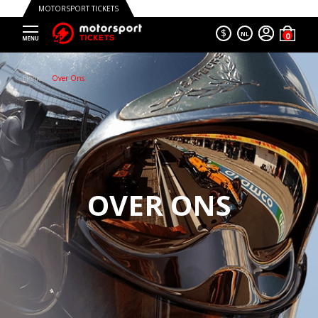
MOTORSPORT TICKETS
$
NL
Home
Over Ons
OVER ONS