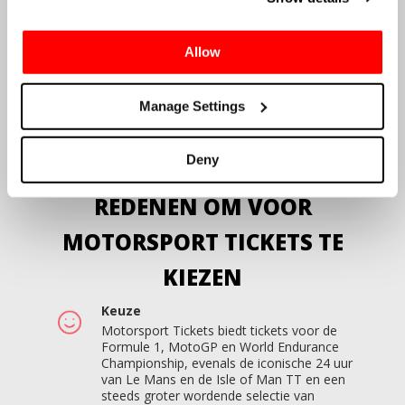
Volg ons zeker op social media voor al het
laatste nieuws uit de racewereld. Vind ons
op
Facebook
,
Instagram
en
YouTube
.
Allow
Inspiratie nodig voor je racetrip? Ga naar
onze blogsite
Driven
,
waar je reis- en
Manage Settings
tribune gidsen vindt om je naar de grootste
races ter wereld te helpen, plus nieuws uit
de autosportwereld.
Deny
REDENEN OM VOOR
MOTORSPORT TICKETS TE
KIEZEN
Keuze
Motorsport Tickets biedt tickets voor de
Formule 1, MotoGP en World Endurance
Championship, evenals de iconische 24 uur
van Le Mans en de Isle of Man TT en een
steeds groter wordende selectie van