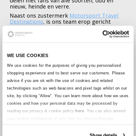
delen met fans van alle soorten, oud en
nieuw, heinde en verre.
Naast ons zustermerk
Motorsport Travel
Destinations
,
is ons team erop gericht
ervoor te zorgen dat onze site altijd de
meest actuele informatie heeft en om
klantenservice van wereldklasse te bieden,
zodat u zich ondersteund voelt bij elke stap
van uw racereis.
WE USE COOKIES
We use cookies for the purposes of giving you personalised
VOLG ONS OM OP DE HOOGTE TE
shopping experience and to best serve our customers. Please
BLIJVEN
advise if you are ok with the use of cookies and related
technologies such as web beacons and pixel tags whilst on our
Ontvang het laatste racenieuws, ticket
site, by clicking “Allow”.
You can learn more about how we uses
updates, aanbiedingen rechtstreeks in je
cookies and how your personal data may be processed by
inbox door je aan te melden voor de
reading our privacy & cookie policy
here
. You can also amend
Motorsport Tickets mailinglijst. Klik hier om
je aan te melden en onze nieuwsbrief te
your cookie preferences at any time by clicking Manage
ontvangen, plus op maat gemaakte
Cookies in the footer of this site.
meldingen voor je favoriete raceserie.
Show details