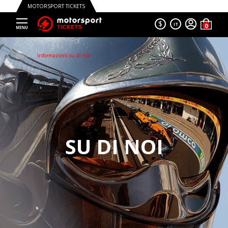
MOTORSPORT TICKETS
$
IT
Trustpilot
Home
Informazioni su di noi
SU DI NOI