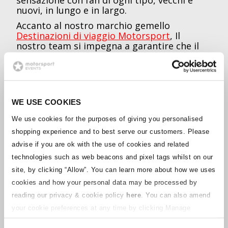
nuovi, in lungo e in largo.
Accanto al nostro marchio gemello
Destinazioni di viaggio Motorsport
, Il
nostro team si impegna a garantire che il
nostro sito abbia sempre le informazioni
più aggiornate e a fornire un servizio clienti
di prim'ordine in modo che tu ti senta
supportato in ogni fase del tuo viaggio in
gara.
WE USE COOKIES
We use cookies for the purposes of giving you personalised
SEGUICI PER RIMANERE
shopping experience and to best serve our customers. Please
AGGIORNATO
advise if you are ok with the use of cookies and related
technologies such as web beacons and pixel tags whilst on our
Ricevi le ultime notizie sulle gare, gli
site, by clicking “Allow”.
You can learn more about how we uses
aggiornamenti sui biglietti, le offerte e le
cookies and how your personal data may be processed by
competizioni direttamente nella tua casella
reading our privacy & cookie policy
here
. You can also amend
di posta iscrivendoti alla mailing list di
Motorsport Tickets. Fai clic qui per
your cookie preferences at any time by clicking Manage
iscriverti e iniziare a ricevere la nostra
Cookies in the footer of this site.