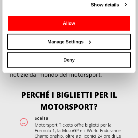
newsletter, oltre a avvisi personalizzati per
Show details
la tua serie di corse preferita.
Assicuratevi di seguirci sui social media per
tutte le ultime notizie dal mondo delle
Allow
corse. Trovaci su
Facebook
,
Twitter
,
Instagram
e
YouTube
.
Manage Settings
Hai bisogno di ispirazione per il tuo viaggio
in gara? Vai al nostro blog
Guidato
, dove
troverai guide di viaggio e tribune per
Deny
aiutarti a partecipare alle gare più
importanti del mondo, oltre a notizie e
notizie dal mondo del motorsport.
PERCHÉ I BIGLIETTI PER IL
MOTORSPORT?
Scelta
Motorsport Tickets offre biglietti per la
Formula 1, la MotoGP e il World Endurance
Championship, oltre agli iconici 24 ore di Le