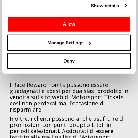
Show details
Allow
Manage Settings
SFRUTTARE AL MASSIMO I TUOI
Deny
PUNTI
I Race Reward Points possono essere
guadagnati e spesi per qualsiasi prodotto in
vendita sul sito web di Motorsport Tickets,
così non perderai mai l'occasione di
risparmiare.
Inoltre, i clienti possono anche usufruire di
promozioni con punti doppi o tripli in
periodi selezionati. Assicurati di essere
iscritto alla mailing list di Motorsport