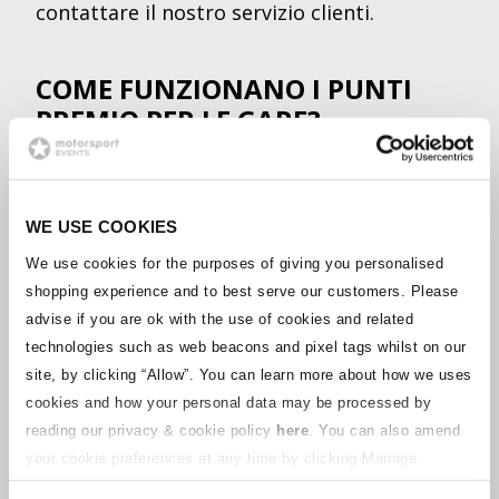
contattare il nostro servizio clienti.
COME FUNZIONANO I PUNTI
PREMIO PER LE GARE?
Per guadagnare i punti devi creare un
account gratuito con noi, poi dopo aver
effettuato l'accesso, guadagnerai con ogni
WE USE COOKIES
acquisto. Guadagnerai 1 punto per ogni £1
di spesa. Questi punti verranno accreditati
We use cookies for the purposes of giving you personalised
sul tuo account per la prossima volta che
shopping experience and to best serve our customers. Please
prenoti con noi.
advise if you are ok with the use of cookies and related
La prossima volta che effettui il pagamento,
technologies such as web beacons and pixel tags whilst on our
vedrai l'opzione per utilizzare i tuoi Race
site, by clicking “Allow”.
You can learn more about how we uses
Reward Points e applicare uno sconto alla
tua prenotazione. Per ogni 100 punti
cookies and how your personal data may be processed by
riscattati, verrà applicato uno sconto di 1£.
reading our privacy & cookie policy
here
. You can also amend
your cookie preferences at any time by clicking Manage
Cookies in the footer of this site.