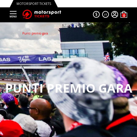
MOTORSPORT TICKETS
$
IT
Trustpilot
Home
Punti premio gara
PUNTI PREMIO GARA