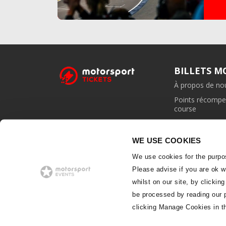
BILLETS 
À propos de no
Points récompe
course
Programme d'aff
WE USE COOKIES
We use cookies for the purpo
Please advise if you are ok 
whilst on our site, by clicking
be processed by reading our 
clicking Manage Cookies in the
Motorsport Ticketsfait par