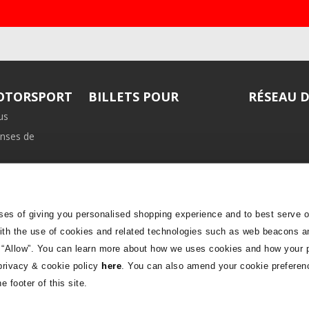
MOTORSPORT
BILLETS POUR
RÉSEAU 
us
nses de
iliation
ses of giving you personalised shopping experience and to best serve 
with the use of cookies and related technologies such as web beacons a
 “Allow”.
You can learn more about how we uses cookies and how your 
privacy & cookie policy
here
. You can also amend your cookie preferen
 footer of this site.
tie de Motorsport Events
Légal
Gérer les c