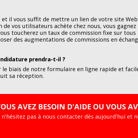
et il vous suffit de mettre un lien de votre site We
un de vos utilisateurs achète chez nous, vous gagne
vous toucherez un taux de commission fixe sur tous l
oser des augmentations de commissions en échange
didature prendra-t-il ?
 le biais de notre formulaire en ligne rapide et fac
uit sa réception.
OUS AVEZ BESOIN D'AIDE OU VOUS A
 n'hésitez pas à nous contacter dès aujourd'hui et n