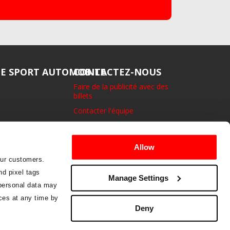
DE SPORT AUTOMOBILE
CONTACTEZ-NOUS
Faire de la publicité avec des
billets
Contacter l'équipe
1 rue Eton, Richmond. Surrey.
TW 9 1 AG. Royaume-Uni.
Allow
Dites-nous ce qui vous plaît
our customers.
ou vous dérange
nd pixel tags
Manage Settings
LAISSER DES
personal data may
COMMENTAIRES
ces at any time by
Deny
ookies
Termes et conditions
Nous contacter