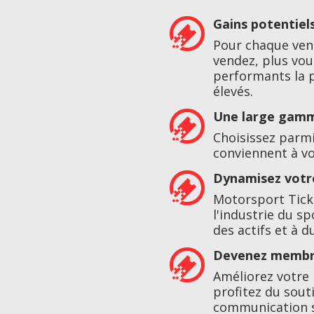
Gains potentiel
Pour chaque vent
vendez, plus vo
performants la p
élevés.
Une large gamm
Choisissez parm
conviennent à vot
Dynamisez votr
Motorsport Ticke
l'industrie du s
des actifs et à 
Devenez membre
Améliorez votre 
profitez du sout
communication 