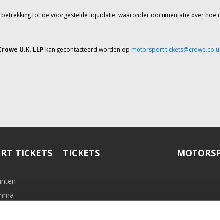
t betrekking tot de voorgestelde liquidatie, waaronder documentatie over hoe 
Crowe U.K. LLP
kan gecontacteerd worden op
motorsport.tickets@crowe.co.u
RT TICKETS
TICKETS
MOTORSP
unten
ramma