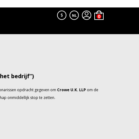
$
NL
et bedrijf”)
ctionarissen opdracht gegeven om
Crowe U.K. LLP
om de
ap onmiddellijk stop te zetten.