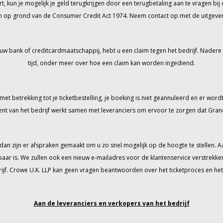
t, kun je mogelijk je geld terugkrijgen door een terugbetaling aan te vragen bij 
en op grond van de Consumer Credit Act 1974. Neem contact op met de uitgever va
uw bank of creditcardmaatschappij, hebt u een claim tegen het bedrijf. Nadere
tijd, onder meer over hoe een claim kan worden ingediend.
 betrekking tot je ticketbestelling, je boeking is niet geannuleerd en er wordt v
t van het bedrijf werkt samen met leveranciers om ervoor te zorgen dat Gran
 dan zijn er afspraken gemaakt om u zo snel mogelijk op de hoogte te stelle
aar is. We zullen ook een nieuw e-mailadres voor de klantenservice verstrekk
f. Crowe U.K. LLP kan geen vragen beantwoorden over het ticketproces en het t
Aan de leveranciers en verkopers van het bedrijf