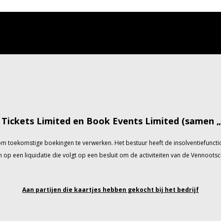
Tickets Limited en Book Events Limited (samen „h
is om toekomstige boekingen te verwerken. Het bestuur heeft de insolventiefun
op een liquidatie die volgt op een besluit om de activiteiten van de Vennootsch
Aan partijen die kaartjes hebben gekocht bij het bedrijf