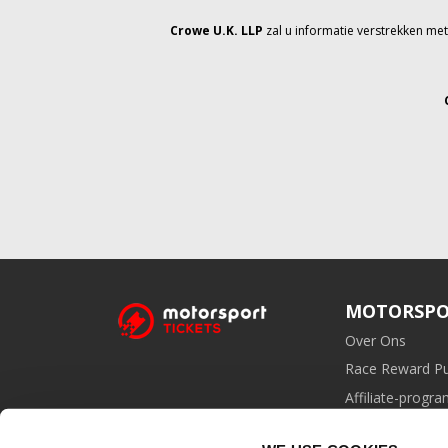
Crowe U.K. LLP
zal u informatie verstrekken me
MOTORSPO
Over Ons
Race Reward P
Affiliate-prog