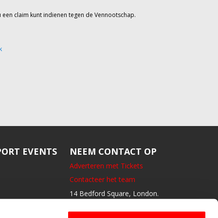
u een claim kunt indienen tegen de Vennootschap.
k
ORT EVENTS
NEEM CONTACT OP
Adverteren met Tickets
Contacteer het team
14 Bedford Square, London.
GB- WC1B3JA