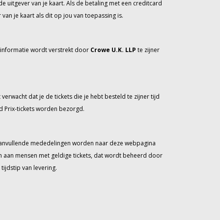
de uitgever van je kaart. Als de betaling met een creditcard
n je kaart als dit op jou van toepassing is.
 informatie wordt verstrekt door
Crowe U.K. LLP
te zijner
erwacht dat je de tickets die je hebt besteld te zijner tijd
d Prix-tickets worden bezorgd.
n. Aanvullende mededelingen worden naar deze webpagina
en aan mensen met geldige tickets, dat wordt beheerd door
ijdstip van levering.