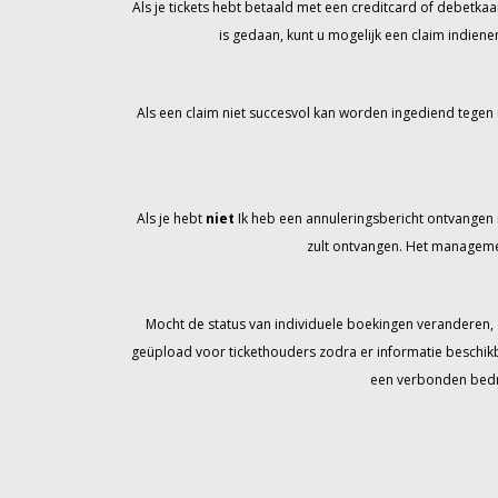
Als je tickets hebt betaald met een creditcard of debetkaar
is gedaan, kunt u mogelijk een claim indien
Als een claim niet succesvol kan worden ingediend tegen 
Als je hebt
niet
Ik heb een annuleringsbericht ontvangen met
zult ontvangen. Het managemen
Mocht de status van individuele boekingen veranderen,
geüpload voor tickethouders zodra er informatie beschikb
een verbonden bedrij