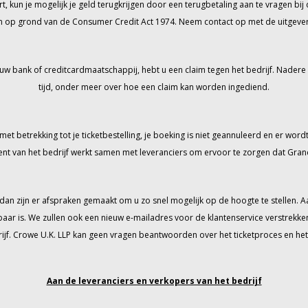
t, kun je mogelijk je geld terugkrijgen door een terugbetaling aan te vragen bij 
en op grond van de Consumer Credit Act 1974. Neem contact op met de uitgever va
uw bank of creditcardmaatschappij, hebt u een claim tegen het bedrijf. Nadere
tijd, onder meer over hoe een claim kan worden ingediend.
 betrekking tot je ticketbestelling, je boeking is niet geannuleerd en er wordt v
t van het bedrijf werkt samen met leveranciers om ervoor te zorgen dat Gran
 dan zijn er afspraken gemaakt om u zo snel mogelijk op de hoogte te stelle
aar is. We zullen ook een nieuw e-mailadres voor de klantenservice verstrekk
f. Crowe U.K. LLP kan geen vragen beantwoorden over het ticketproces en het t
Aan de leveranciers en verkopers van het bedrijf