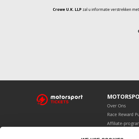
Crowe U.K. LLP
zal u informatie verstrekken me
MOTORSPO
Over Ons
Race Reward P
Affiliate-prog