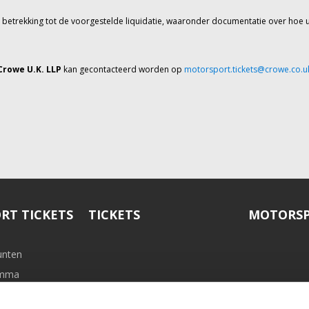
t betrekking tot de voorgestelde liquidatie, waaronder documentatie over hoe 
Crowe U.K. LLP
kan gecontacteerd worden op
motorsport.tickets@crowe.co.u
RT TICKETS
TICKETS
MOTORSP
unten
ramma