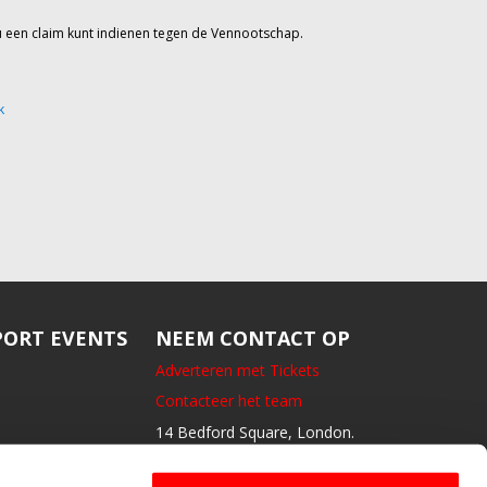
u een claim kunt indienen tegen de Vennootschap.
k
ORT EVENTS
NEEM CONTACT OP
Adverteren met Tickets
Contacteer het team
14 Bedford Square, London.
GB- WC1B3JA