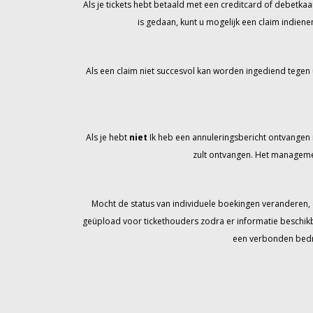
Als je tickets hebt betaald met een creditcard of debetkaar
is gedaan, kunt u mogelijk een claim indien
Als een claim niet succesvol kan worden ingediend tegen 
Als je hebt
niet
Ik heb een annuleringsbericht ontvangen met
zult ontvangen. Het managemen
Mocht de status van individuele boekingen veranderen,
geüpload voor tickethouders zodra er informatie beschikb
een verbonden bedrij