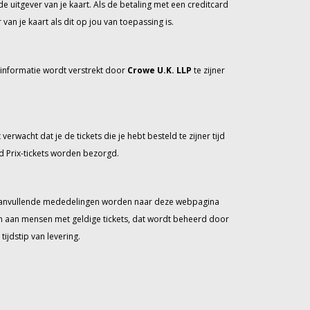
de uitgever van je kaart. Als de betaling met een creditcard
n je kaart als dit op jou van toepassing is.
 informatie wordt verstrekt door
Crowe U.K. LLP
te zijner
erwacht dat je de tickets die je hebt besteld te zijner tijd
d Prix-tickets worden bezorgd.
n. Aanvullende mededelingen worden naar deze webpagina
en aan mensen met geldige tickets, dat wordt beheerd door
ijdstip van levering.