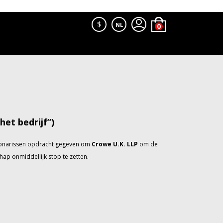
$
NL
et bedrijf”)
ctionarissen opdracht gegeven om
Crowe U.K. LLP
om de
ap onmiddellijk stop te zetten.