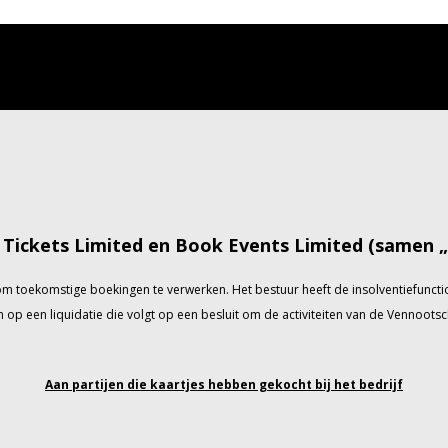
Tickets Limited en Book Events Limited (samen „h
is om toekomstige boekingen te verwerken. Het bestuur heeft de insolventiefun
op een liquidatie die volgt op een besluit om de activiteiten van de Vennootsch
Aan partijen die kaartjes hebben gekocht bij het bedrijf