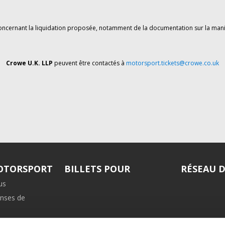
oncernant la liquidation proposée, notamment de la documentation sur la mani
Crowe U.K. LLP
peuvent être contactés à
motorsport.tickets@crowe.co.uk
MOTORSPORT
BILLETS POUR
RÉSEAU 
us
nses de
iliation