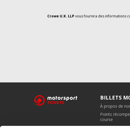
Crowe U.K. LLP
vous fournira des informations c
BILLETS 
À propos de no
Points récompe
course
Programme d'aff