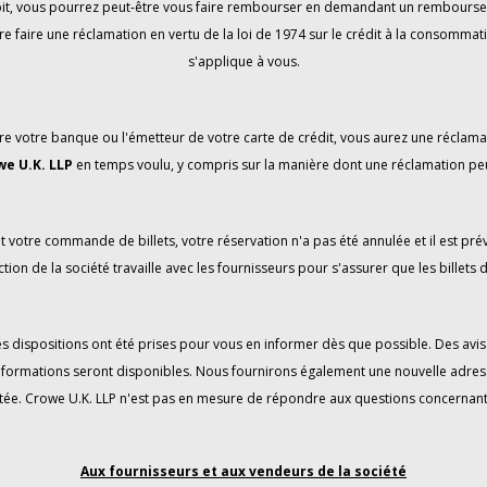
débit, vous pourrez peut-être vous faire rembourser en demandant un remboursem
re faire une réclamation en vertu de la loi de 1974 sur le crédit à la consommatio
s'applique à vous.
e votre banque ou l'émetteur de votre carte de crédit, vous aurez une réclama
we U.K. LLP
en temps voulu, y compris sur la manière dont une réclamation pe
t votre commande de billets, votre réservation n'a pas été annulée et il est p
tion de la société travaille avec les fournisseurs pour s'assurer que les billets d
 des dispositions ont été prises pour vous en informer dès que possible. Des a
informations seront disponibles. Nous fournirons également une nouvelle adress
tée. Crowe U.K. LLP n'est pas en mesure de répondre aux questions concernant le 
Aux fournisseurs et aux vendeurs de la société