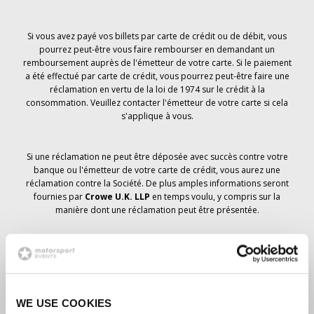
Si vous avez payé vos billets par carte de crédit ou de débit, vous
pourrez peut-être vous faire rembourser en demandant un
remboursement auprès de l'émetteur de votre carte. Si le paiement
a été effectué par carte de crédit, vous pourrez peut-être faire une
réclamation en vertu de la loi de 1974 sur le crédit à la
consommation. Veuillez contacter l'émetteur de votre carte si cela
s'applique à vous.
Si une réclamation ne peut être déposée avec succès contre votre
banque ou l'émetteur de votre carte de crédit, vous aurez une
réclamation contre la Société. De plus amples informations seront
fournies par
Crowe U.K. LLP
en temps voulu, y compris sur la
manière dont une réclamation peut être présentée.
Si vous avez
pas
avez reçu un avis d'annulation concernant votre
commande de billets, votre réservation n'a pas été annulée et il est
prévu que vous recevrez les billets que vous avez commandés en
temps voulu. La direction de la société travaille avec les
WE USE COOKIES
fournisseurs pour s'assurer que les billets du Grand Prix sont livrés.