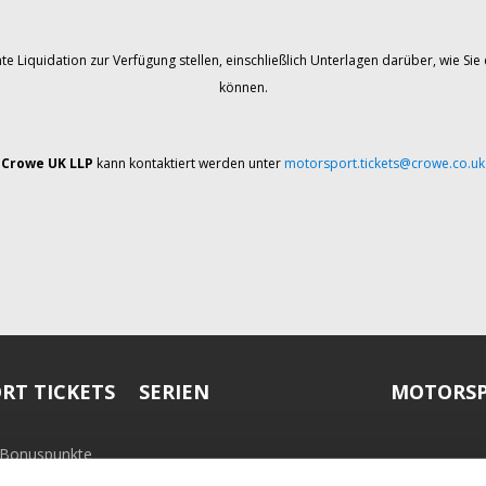
te Liquidation zur Verfügung stellen, einschließlich Unterlagen darüber, wie 
können.
Crowe UK LLP
kann kontaktiert werden unter
motorsport.tickets@crowe.co.uk
RT TICKETS
SERIEN
MOTORSP
-Bonuspunkte
ramm