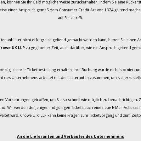
ben, können Sie Ihr Geld möglicherweise zurückerhalten, indem Sie eine Rücker
weise einen Anspruch gemäß dem Consumer Credit Act von 1974 geltend machen. B
auf Sie zutrifft.
rtenanbieter nicht erfolgreich geltend gemacht werden kann, haben Sie einen
Crowe UK LLP
zu gegebener Zeit, auch darüber, wie ein Anspruch geltend gem
ezüglich Ihrer Ticketbestellung erhalten, Ihre Buchung wurde nicht storniert und
 des Unternehmens arbeitet mit den Lieferanten zusammen, um sicherzustellen
en Vorkehrungen getroffen, um Sie so schnell wie möglich zu benachrichtigen. 
ind. Wir werden denjenigen mit gültigen Tickets auch eine neue E-Mail-Adresse 
tet wird. Crowe U.K. LLP kann keine Fragen zum Ticketvorgang und zum Zeitp
An die Lieferanten und Verkäufer des Unternehmens