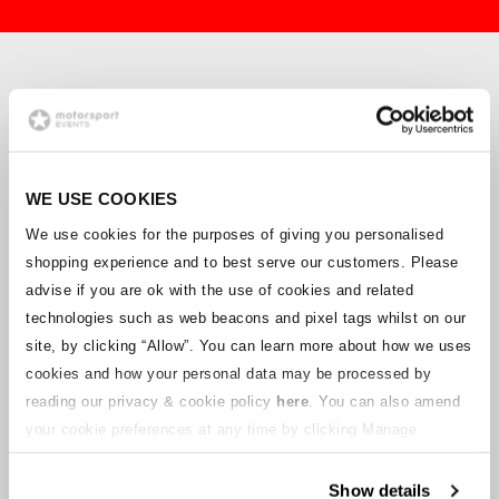
WAS UNS ANTREIBT
Alles, was wir tun, ist für die Fans und wird
von der Liebe zum Motorsport angetrieben.
WE USE COOKIES
Wir glauben, dass nichts dem Gefühl nahe
kommt, bei einem Rennen live dabei zu sein
We use cookies for the purposes of giving you personalised
und die Action so zu sehen, wie sie passiert,
shopping experience and to best serve our customers. Please
während man von der Begeisterung anderer
advise if you are ok with the use of cookies and related
Nervenkitzel-Sucher umgeben ist. Wir
wollen den Live-Motorsport weiterhin
technologies such as web beacons and pixel tags whilst on our
zugänglicher machen und dieses Gefühl mit
site, by clicking “Allow”.
You can learn more about how we uses
Fans aller Art teilen, alt und neu, weit und
cookies and how your personal data may be processed by
breit.
reading our privacy & cookie policy
here
. You can also amend
Neben unserer Schwestermarke
your cookie preferences at any time by clicking Manage
Motorsport-Reiseziele
, Unser Team
Cookies in the footer of this site.
konzentriert sich darauf, sicherzustellen,
dass unsere Website immer über die
Show details