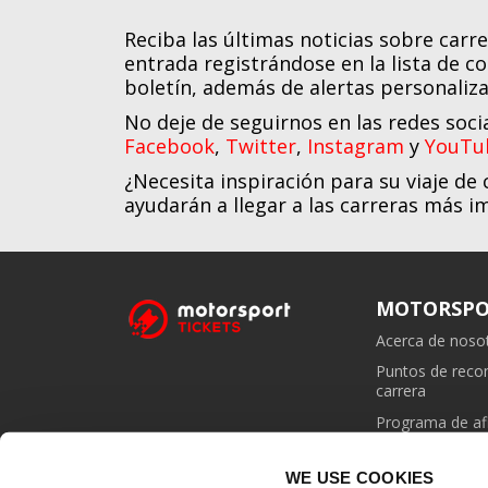
Reciba las últimas noticias sobre carr
entrada registrándose en la lista de c
boletín, además de alertas personaliza
No deje de seguirnos en las redes soci
Facebook
,
Twitter
,
Instagram
y
YouTu
¿Necesita inspiración para su viaje de 
ayudarán a llegar a las carreras más 
MOTORSPO
Acerca de noso
Puntos de rec
carrera
Programa de afi
WE USE COOKIES