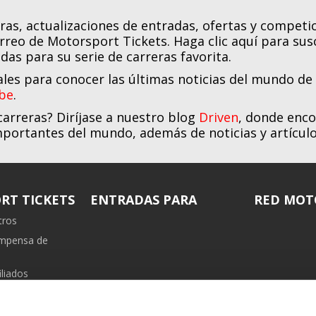
eras, actualizaciones de entradas, ofertas y compet
orreo de Motorsport Tickets. Haga clic aquí para sus
das para su serie de carreras favorita.
ales para conocer las últimas noticias del mundo de
be
.
carreras? Diríjase a nuestro blog
Driven
, donde enco
importantes del mundo, además de noticias y artícu
RT TICKETS
ENTRADAS PARA
RED MOT
tros
ompensa de
liados