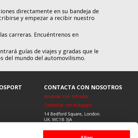
iciones directamente en su bandeja de
cribirse y empezar a recibir nuestro
 las carreras. Encuéntrenos en
ntrará guías de viajes y gradas que le
los del mundo del automovilismo.
OSPORT
CONTACTA CON NOSOTROS
Anunciar con Entradas
Contactar con el equipo
14 Bedford Square, London.
UK. WC1B 3JA
Haznos saber lo que te gusta
y lo que crees que
Allow