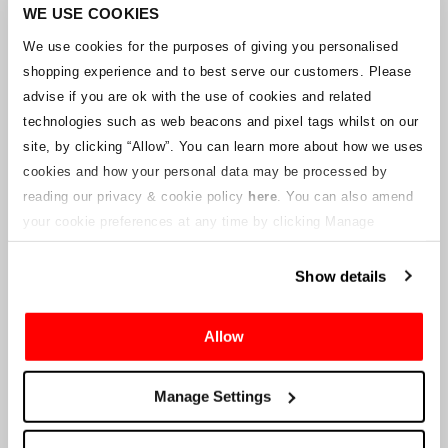
Unternehmens arbeitet mit den Lieferanten zusammen, um
WE USE COOKIES
sicherzustellen, dass Grand-Prix-Tickets geliefert werden.
We use cookies for the purposes of giving you personalised
shopping experience and to best serve our customers. Please
Sollte sich der Status einzelner Buchungen ändern, wurden
advise if you are ok with the use of cookies and related
Vorkehrungen getroffen, um Sie so schnell wie möglich zu
benachrichtigen. Zusätzliche Hinweise für Ticketinhaber werden auf
technologies such as web beacons and pixel tags whilst on our
dieser Webseite veröffentlicht, sobald Informationen verfügbar
site, by clicking “Allow”.
You can learn more about how we uses
sind. Wir werden denjenigen mit gültigen Tickets auch eine neue E-
cookies and how your personal data may be processed by
Mail-Adresse für den Kundenservice zur Verfügung stellen, die von
reading our privacy & cookie policy
here
. You can also amend
einem verbundenen Unternehmen verwaltet wird. Crowe U.K. LLP
kann keine Fragen zum Ticketvorgang und zum Zeitpunkt der
your cookie preferences at any time by clicking Manage
Lieferung beantworten.
Cookies in the footer of this site.
Show details
An die Lieferanten und Verkäufer des Unternehmens
Allow
Crowe UK LLP
wird Ihnen Informationen über die geplante
Liquidation zur Verfügung stellen, einschließlich Unterlagen
darüber, wie Sie eine Forderung gegen das Unternehmen geltend
Manage Settings
machen können.