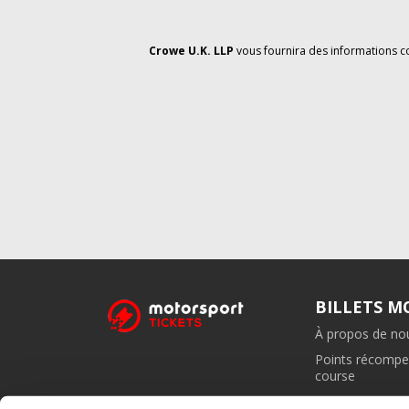
Crowe U.K. LLP
vous fournira des informations c
BILLETS 
À propos de no
Points récompe
course
Programme d'aff