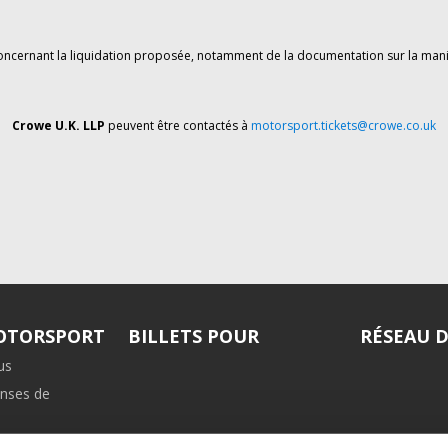
oncernant la liquidation proposée, notamment de la documentation sur la mani
Crowe U.K. LLP
peuvent être contactés à
motorsport.tickets@crowe.co.uk
MOTORSPORT
BILLETS POUR
RÉSEAU 
us
nses de
iliation