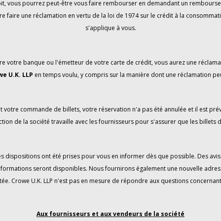
débit, vous pourrez peut-être vous faire rembourser en demandant un remboursem
re faire une réclamation en vertu de la loi de 1974 sur le crédit à la consommatio
s'applique à vous.
e votre banque ou l'émetteur de votre carte de crédit, vous aurez une réclama
we U.K. LLP
en temps voulu, y compris sur la manière dont une réclamation pe
t votre commande de billets, votre réservation n'a pas été annulée et il est p
tion de la société travaille avec les fournisseurs pour s'assurer que les billets d
 des dispositions ont été prises pour vous en informer dès que possible. Des a
informations seront disponibles. Nous fournirons également une nouvelle adress
tée. Crowe U.K. LLP n'est pas en mesure de répondre aux questions concernant le 
Aux fournisseurs et aux vendeurs de la société