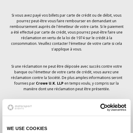
Si vous avez payé vos billets par carte de crédit ou de débit, vous
pourrez peut-être vous faire rembourser en demandant un
remboursement auprès de l'émetteur de votre carte. Si le paiement
a été effectué par carte de crédit, vous pourrez peut-être faire une
réclamation en vertu de la loi de 1974 sur le crédit à la
consommation. Veuillez contacter l'émetteur de votre carte si cela
s'applique à vous.
Si une réclamation ne peut être déposée avec succès contre votre
banque ou l'émetteur de votre carte de crédit, vous aurez une
réclamation contre la Société. De plus amples informations seront
fournies par
Crowe U.K. LLP
en temps voulu, y compris sur la
manière dont une réclamation peut être présentée.
Si vous avez
pas
avez reçu un avis d'annulation concernant votre
commande de billets, votre réservation n'a pas été annulée et il est
prévu que vous recevrez les billets que vous avez commandés en
temps voulu. La direction de la société travaille avec les
WE USE COOKIES
fournisseurs pour s'assurer que les billets du Grand Prix sont livrés.