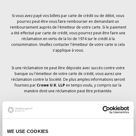
Si vous avez payé vos billets par carte de crédit ou de débit, vous
pourrez peut-être vous faire rembourser en demandant un
remboursement auprès de l'émetteur de votre carte. Si le paiement
a été effectué par carte de crédit, vous pourrez peut-être faire une
réclamation en vertu de la loi de 1974 sur le crédit à la
consommation. Veuillez contacter l'émetteur de votre carte si cela
s'applique à vous.
Si une réclamation ne peut être déposée avec succès contre votre
banque ou l'émetteur de votre carte de crédit, vous aurez une
réclamation contre la Société. De plus amples informations seront
fournies par
Crowe U.K. LLP
en temps voulu, y compris sur la
manière dont une réclamation peut être présentée.
Si vous avez
pas
avez reçu un avis d'annulation concernant votre
commande de billets, votre réservation n'a pas été annulée et il est
prévu que vous recevrez les billets que vous avez commandés en
temps voulu. La direction de la société travaille avec les
WE USE COOKIES
fournisseurs pour s'assurer que les billets du Grand Prix sont livrés.