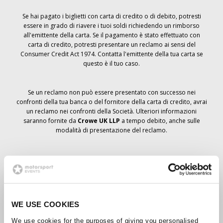
Se hai pagato i biglietti con carta di credito o di debito, potresti
essere in grado di riavere i tuoi soldi richiedendo un rimborso
all'emittente della carta. Se il pagamento è stato effettuato con
carta di credito, potresti presentare un reclamo ai sensi del
Consumer Credit Act 1974. Contatta l'emittente della tua carta se
questo è il tuo caso.
Se un reclamo non può essere presentato con successo nei
confronti della tua banca o del fornitore della carta di credito, avrai
un reclamo nei confronti della Società. Ulteriori informazioni
saranno fornite da
Crowe UK LLP
a tempo debito, anche sulle
modalità di presentazione del reclamo.
Se hai
non
ha ricevuto un avviso di annullamento relativo all'ordine
del biglietto, la prenotazione non è stata cancellata e si prevede
che riceverai i biglietti ordinati a tempo debito. La direzione della
Società sta collaborando con i fornitori per garantire la consegna
dei biglietti del Grand Prix.
WE USE COOKIES
We use cookies for the purposes of giving you personalised