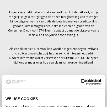
Als je tickets hebt betaald met een creditcard of debetkaart, kun je
mogelijk je geld terugkrijgen door een terugbetaling aan te vragen
bij de uitgever van je kaart. Als de betaling met een creditcard is
gedaan, kunt u mogelijk een claim indienen op grond van de
Consumer Credit Act 1974. Neem contact op met de uitgever van je
kaart als dit op jou van toepassing is.
Als een claim niet succesvol kan worden ingediend tegen uw bank
of creditcardmaatschappij, hebt u een claim tegen het bedrijf.
Nadere informatie wordt verstrekt door
Crowe U.K. LLP
te zijner
tijd, onder meer over hoe een claim kan worden ingediend.
Als je hebt
niet
Ik heb een annuleringsbericht ontvangen met
betrekking tot je ticketbestelling, je boeking is niet geannuleerd en
er wordt verwacht dat je de tickets die je hebt besteld te zijner tijd
zult ontvangen. Het management van het bedrijf werkt samen met
leveranciers om ervoor te zorgen dat Grand Prix-tickets worden
WE USE COOKIES
bezorgd.
We use cookies for the purposes of giving you personalised