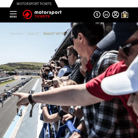
MOTORSPORT TICKETS
$
DE
Trustpilot
Startseite
MotoGP
MotoGP VIP Dorf