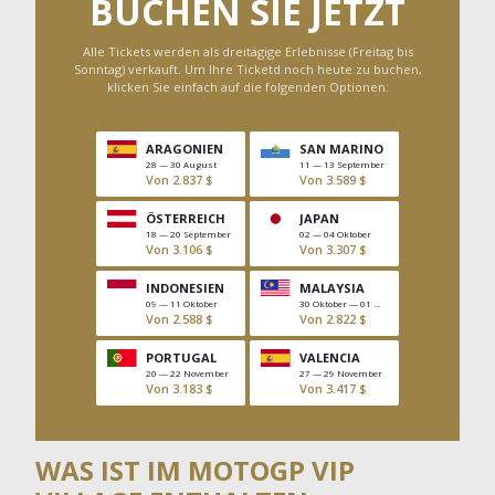
BUCHEN SIE JETZT
Alle Tickets werden als dreitägige Erlebnisse (Freitag bis
Sonntag) verkauft. Um Ihre Ticketd noch heute zu buchen,
klicken Sie einfach auf die folgenden Optionen:
ARAGONIEN
SAN MARINO
28 — 30 August
11 — 13 September
Von 2.837 $
Von 3.589 $
Empty
ÖSTERREICH
JAPAN
18 — 20 September
02 — 04 Oktober
Von 3.106 $
Von 3.307 $
Empty
INDONESIEN
MALAYSIA
09 — 11 Oktober
30 Oktober — 01 November
Von 2.588 $
Von 2.822 $
Empty
PORTUGAL
VALENCIA
20 — 22 November
27 — 29 November
Von 3.183 $
Von 3.417 $
Empty
MENGE:
WAS IST IM MOTOGP VIP