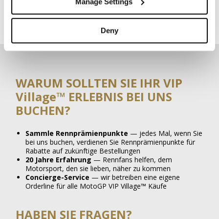
Manage Settings
sen
Lounge, die Stammkunden von VIP Village nicht zur
Verfügung steht
Deny
WARUM SOLLTEN SIE IHR VIP
Village™ ERLEBNIS BEI UNS
BUCHEN?
Sammle Rennprämienpunkte
— jedes Mal, wenn Sie
bei uns buchen, verdienen Sie
Rennprämienpunkte
für
Rabatte auf zukünftige Bestellungen
20 Jahre Erfahrung
— Rennfans helfen, dem
Motorsport, den sie lieben, näher zu kommen
Concierge-Service
— wir betreiben eine eigene
Orderline für alle MotoGP VIP Village™ Käufe
HABEN SIE FRAGEN?