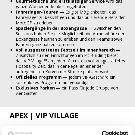
Gourmetküche und erstklassiger Service
wird das
ganze Wochenende über angeboten
Fahrerlager-Touren
— Es gibt Möglichkeiten, das
Fahrerlager zu besichtigen und das pulsierende Herz der
MotoGP zu erleben
Spaziergänge in der Boxengasse
— Zwischen den
Sessions haben Sie die Möglichkeit, die Atmosphäre der
Boxengasse hautnah zu erleben und den Teams sowie
Fahrern ganz nah zu kommen
Voll ausgestattetes Festzelt im Innenbereich
—
Zusätzlich zu den Einrichtungen im Pit Building bietet
das VIP Village™ an jedem Circuit ein voll ausgestattetes
Hospitality-Zelt, das in der Regel an einer der
aufregendsten Kurven der Strecke platziert wird
Offizielles Programm
— jedem VIP-Gast wird ein
kostenloses Programm ausgehändigt
Exklusives Parken
— ein Pass für jede Gruppe von
vier Gästen
APEX | VIP VILLAGE
Wir freuen uns, „Apex | VIP Village“ -Pakete
anbieten zu können. Apex-Tickets sind ein