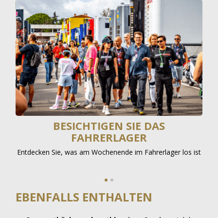
UM
BESICHTIGEN SIE DAS
F
FAHRERLAGER
enen
Entdecken Sie, was am Wochenende im Fahrerlager los ist
Hör
EBENFALLS ENTHALTEN