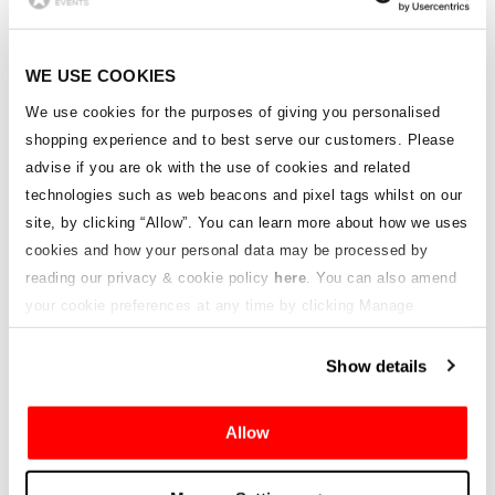
Upgrade gegenüber regulären VIP Village-Tickets
und bieten einige erstaunliche Zusatzvorteile*.
*Die genauen Vorteile und Zeiten variieren von
WE USE COOKIES
Rennen zu Rennen, aber einige der Erlebnisse, die
du erwarten kannst, sind:
We use cookies for the purposes of giving you personalised
shopping experience and to best serve our customers. Please
advise if you are ok with the use of cookies and related
technologies such as web beacons and pixel tags whilst on our
site, by clicking “Allow”.
You can learn more about how we uses
cookies and how your personal data may be processed by
reading our privacy & cookie policy
here
. You can also amend
your cookie preferences at any time by clicking Manage
Cookies in the footer of this site.
Show details
Allow
ZUGANG ZUR PREMIER LOUNGE
ME
otoGP
Genießen Sie den Zugang zu einer exklusiven, privaten
Gel