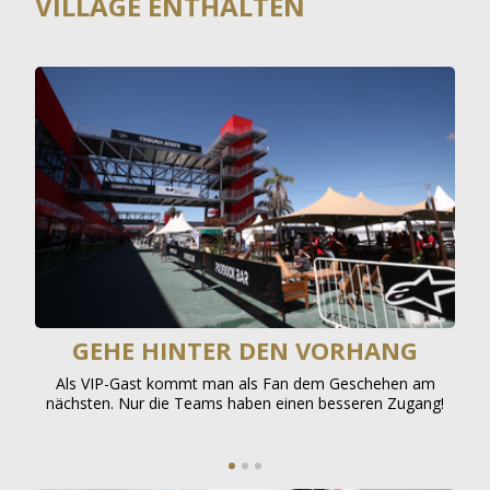
VILLAGE ENTHALTEN
IN DEN WARENKORB LEGEN
GEHE HINTER DEN VORHANG
e
Als VIP-Gast kommt man als Fan dem Geschehen am
In e
r
nächsten. Nur die Teams haben einen besseren Zugang!
auf
vo