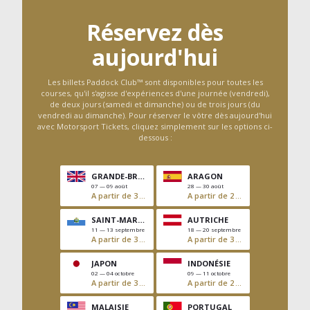
Réservez dès
aujourd'hui
Les billets Paddock Club™ sont disponibles pour toutes les
courses, qu'il s'agisse d'expériences d'une journée (vendredi),
de deux jours (samedi et dimanche) ou de trois jours (du
vendredi au dimanche). Pour réserver le vôtre dès aujourd'hui
avec Motorsport Tickets, cliquez simplement sur les options ci-
dessous :
GRANDE-BRETAGNE
ARAGON
07 — 09 août
28 — 30 août
A partir de 3 106 $US
A partir de 2 837 $US
Empty
SAINT-MARIN
AUTRICHE
11 — 13 septembre
18 — 20 septembre
A partir de 3 589 $US
A partir de 3 106 $US
Empty
JAPON
INDONÉSIE
02 — 04 octobre
09 — 11 octobre
A partir de 3 307 $US
A partir de 2 588 $US
Empty
MALAISIE
PORTUGAL