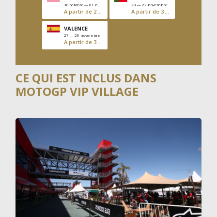
30 octobre — 01 novembre
20 — 22 novembre
A partir de 2 822 $US
A partir de 3 183 $US
Empty
VALENCE
27 — 29 novembre
A partir de 3 417 $US
QUANTITÉ :
CE QUI EST INCLUS DANS
MOTOGP VIP VILLAGE
AJOUTER AU PANIER