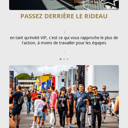
PASSEZ DERRIÈRE LE RIDEAU
 au
:
Ave
es de
VIP 
en tant qu'invité VIP, c'est ce qui vous rapproche le plus de
l'action, à moins de travailler pour les équipes
.