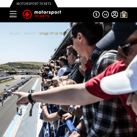
MOTORSPORT TICKETS
$
FR
Trustpilot
Accueil
MotoGP
Village VIP de MotoGP