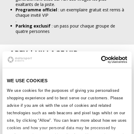
exaltants de la piste.
Programme officiel
: un exemplaire gratuit est remis à
chaque invité VIP
.
Parking exclusif
: un pass pour chaque groupe de
quatre personnes
APEX | VILLAGE VIP
Nous sommes ravis de proposer les forfaits « Apex
| VIP Village ». Les billets Apex offrent un
surclassement par rapport aux billets VIP Village
WE USE COOKIES
habituels et offrent des avantages
supplémentaires étonnants*.
We use cookies for the purposes of giving you personalised
*Les avantages et les horaires exacts varient d'une
shopping experience and to best serve our customers. Please
course à l'autre, mais certaines des expériences
advise if you are ok with the use of cookies and related
auxquelles vous pouvez vous attendre sont les
technologies such as web beacons and pixel tags whilst on our
suivantes :
site, by clicking “Allow”.
You can learn more about how we uses
cookies and how your personal data may be processed by