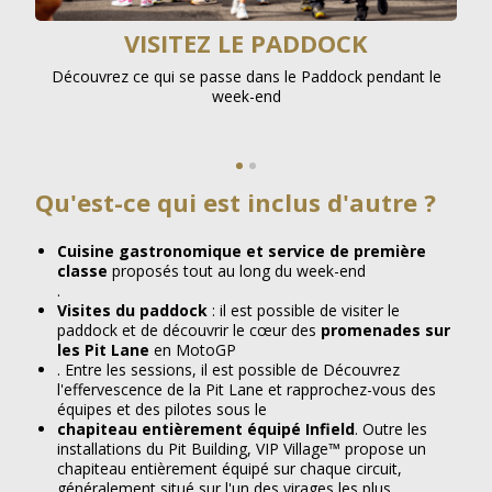
R
VISITEZ LE PADDOCK
Découvrez ce qui se passe dans le Paddock pendant le
week-end
pres
Éco
Qu'est-ce qui est inclus d'autre ?
Cuisine gastronomique et service de première
classe
proposés tout au long du week-end
.
Visites du paddock
: il est possible de visiter le
paddock et de découvrir le cœur des
promenades sur
les Pit Lane
en MotoGP
. Entre les sessions, il est possible de Découvrez
l'effervescence de la Pit Lane et rapprochez-vous des
équipes et des pilotes sous le
chapiteau entièrement équipé Infield
. Outre les
installations du Pit Building, VIP Village™ propose un
chapiteau entièrement équipé sur chaque circuit,
généralement situé sur l'un des virages les plus