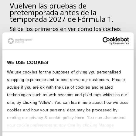
Vuelven las pruebas de
pretemporada antes de la
temporada 2027 de Fórmula 1.
Sé de los primeros en ver cómo los coches
de 2027 se esconden y salen a la pista
cuando la nueva temporada entra en acción.
WE USE COOKIES
We use cookies for the purposes of giving you personalised
¿POR QUÉ IR A LAS PRUEBAS DE
shopping experience and to best serve our customers. Please
PRETEMPORADA DE LA F1?
advise if you are ok with the use of cookies and related
technologies such as web beacons and pixel tags whilst on our
Una vez que la temporada baja llega a su
fin, la atención se centra firmemente en el
site, by clicking “Allow”.
You can learn more about how we uses
calendario de la Fórmula 1 del año que
cookies and how your personal data may be processed by
viene, y las pruebas de pretemporada
reading our privacy & cookie policy
here
. You can also amend
marcan el primer capítulo de la campaña
your cookie preferences at any time by clicking Manage
2027.
Cookies in the footer of this site.