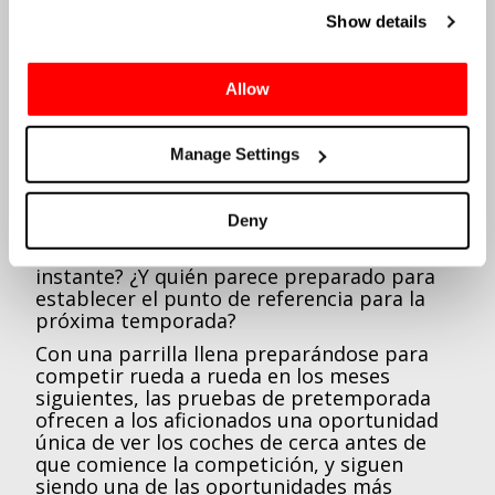
Si bien los detalles finales para 2027 aún no
se han revelado, las pruebas volverán a
Show details
ofrecer ese primer vistazo crucial a la nueva
generación de coches cuando salgan a la
pista por primera vez. Tras meses de
Allow
desarrollo a puerta de fábrica, los equipos
revelarán por fin los resultados de su
trabajo invernal en un circuito en directo.
Manage Settings
Es el momento en el que las primeras
narraciones comienzan a tomar forma. ¿Qué
Deny
equipos han dado un paso adelante? ¿Qué
parejas de pilotos parecen sincronizadas al
instante? ¿Y quién parece preparado para
establecer el punto de referencia para la
próxima temporada?
Con una parrilla llena preparándose para
competir rueda a rueda en los meses
siguientes, las pruebas de pretemporada
ofrecen a los aficionados una oportunidad
única de ver los coches de cerca antes de
que comience la competición, y siguen
siendo una de las oportunidades más