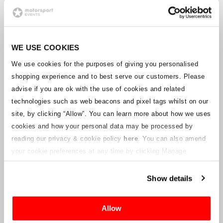
POURQUOI PARTICIPER AU
RALLYE DU PARAGUAY ?
WE USE COOKIES
Le WRC a déployé ses ailes et s'est envolé pour la
We use cookies for the purposes of giving you personalised
première fois au Paraguay en 2025. Et après ce
shopping experience and to best serve our customers. Please
rallye inaugural tant attendu et couronné de
succès, devenu le troisième pays d'Amérique du
advise if you are ok with the use of cookies and related
Sud à accueillir une manche du WRC après
technologies such as web beacons and pixel tags whilst on our
l'Argentine et le Chili, le WRC est de retour en
site, by clicking “Allow”.
You can learn more about how we uses
2026 !
cookies and how your personal data may be processed by
Basé dans la ville d'Encarnación, dans le sud du
reading our privacy & cookie policy
here
. You can also amend
pays, ce rallye à grande vitesse constituera une
rude épreuve pour les pilotes avec un mélange de
your cookie preferences at any time by clicking Manage
spéciales lisses en terre rouge et de sections
Cookies in the footer of this site.
techniques plus difficiles au milieu d'une
végétation dense.
Show details
Allow