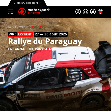
MOTORSPORT TICKETS
$
FR
Accueil
WRC
Rallye du Paraguay
WRC
Exclusif
27 — 30 août
2026
Rallye du Paraguay
ENCARNACIÓN, PARAGUAY