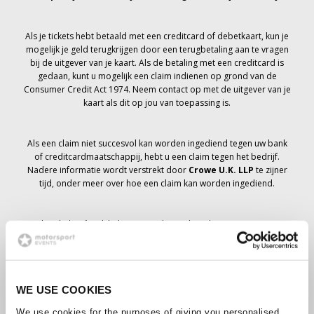
Als je tickets hebt betaald met een creditcard of debetkaart, kun je
mogelijk je geld terugkrijgen door een terugbetaling aan te vragen
bij de uitgever van je kaart. Als de betaling met een creditcard is
gedaan, kunt u mogelijk een claim indienen op grond van de
Consumer Credit Act 1974. Neem contact op met de uitgever van je
kaart als dit op jou van toepassing is.
Als een claim niet succesvol kan worden ingediend tegen uw bank
of creditcardmaatschappij, hebt u een claim tegen het bedrijf.
Nadere informatie wordt verstrekt door
Crowe U.K. LLP
te zijner
tijd, onder meer over hoe een claim kan worden ingediend.
Als je hebt
niet
Ik heb een annuleringsbericht ontvangen met
betrekking tot je ticketbestelling, je boeking is niet geannuleerd en
er wordt verwacht dat je de tickets die je hebt besteld te zijner tijd
zult ontvangen. Het management van het bedrijf werkt samen met
leveranciers om ervoor te zorgen dat Grand Prix-tickets worden
WE USE COOKIES
bezorgd.
We use cookies for the purposes of giving you personalised