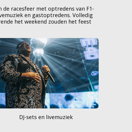
 de racesfeer met optredens van F1-
ivemuziek en gastoptredens. Volledig
rende het weekend zouden het feest
Volg de race op meerdere schermen
On