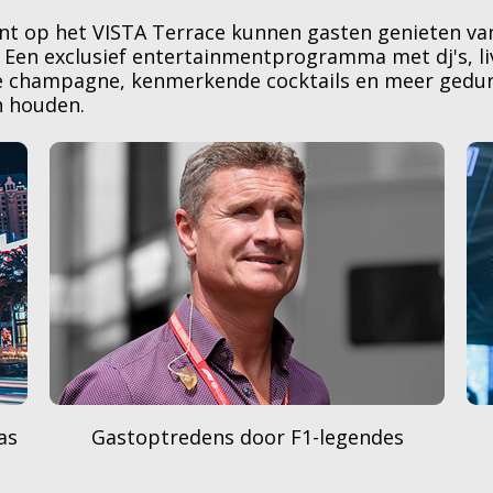
t op het VISTA Terrace kunnen gasten genieten van
. Een exclusief entertainmentprogramma met dj's, l
te champagne, kenmerkende cocktails en meer gedu
n houden.
Onbeperkt vloeiende champagne en
culinaire gastronomie