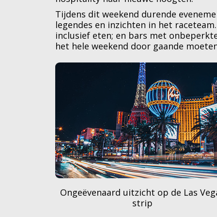
Tijdens dit weekend durende evenemen
legendes en inzichten in het raceteam
inclusief eten; en bars met onbeperk
het hele weekend door gaande moete
 F1-legendes
DJ-sets en livemuziek