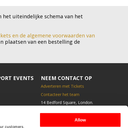
n het uiteindelijke schema van het
kets en de algemene voorwaarden
van
en plaatsen van een bestelling de
ORT EVENTS
NEEM CONTACT OP
Adverteren met Tickets
Contacteer het team
14 Bedford Square, London.
GB- WC1B3JA
Vertel ons wat je leuk vindt
Allow
of wat we moeten
our customers.