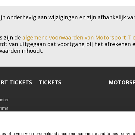
ijn onderhevig aan wijzigingen en zijn afhankelijk va
s zijn de
algemene voorwaarden van Motorsport Tic
ordt van uitgegaan dat voortgang bij het afrekenen 
waarden inhoudt.
RT TICKETS
TICKETS
MOTORSP
unten
ramma
ses of giving you personalised shopping experience and to best serve 