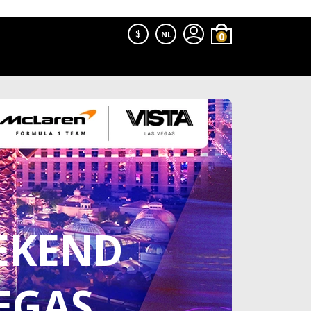
$
NL
EKEND
EGAS