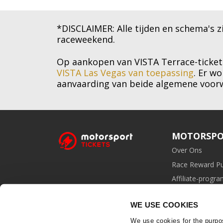
*DISCLAIMER: Alle tijden en schema's z
raceweekend.
Op aankopen van VISTA Terrace-ticket
VISTA Las Vegas van toepassing
. Er w
aanvaarding van beide algemene voor
MOTORSPO
Over Ons
Race Reward P
Affiliate-prog
WE USE COOKIES
We use cookies for the purpo