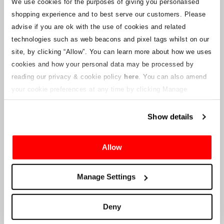
We use cookies for the purposes of giving you personalised
PRÓXIMAMENTE OPCIONES
shopping experience and to best serve our customers. Please
PARA 2023
advise if you are ok with the use of cookies and related
¡No te lo pierdas!
technologies such as web beacons and pixel tags whilst on our
Regístrese a continuación para escuchar el momento en
site, by clicking “Allow”.
You can learn more about how we uses
que las opciones salen a la venta:
cookies and how your personal data may be processed by
reading our privacy & cookie policy
here
. You can also amend
your cookie preferences at any time by clicking Manage
NOTIFICARME
Cookies in the footer of this site.
Show details
Ubicación
Drai's Beachclub & Nightclub, en lo alto del
Cromwell Las
Allow
Vegas Hotel & Casino
Manage Settings
HORARIO DE FIN DE SEMANA
Deny