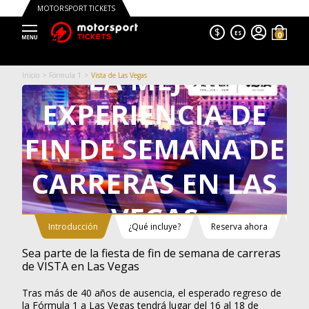
MOTORSPORT TICKETS
$
ES
Trustpilot
LA MEJOR
Inicio
Fórmula 1
Vista de Las Vegas
EXPERIENCIA DE
FIN DE SEMANA DE
CARRERAS EN LAS
VEGAS
Introducción
¿Qué incluye?
Reserva ahora
Ub
Sea parte de la fiesta de fin de semana de carreras
de VISTA en Las Vegas
Tras más de 40 años de ausencia, el esperado regreso de
la Fórmula 1 a Las Vegas tendrá lugar del 16 al 18 de