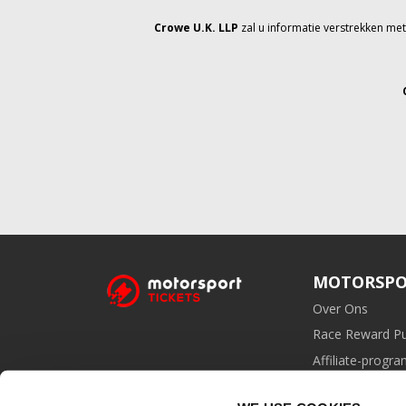
Crowe U.K. LLP
zal u informatie verstrekken me
MOTORSPO
Over Ons
Race Reward P
Affiliate-prog