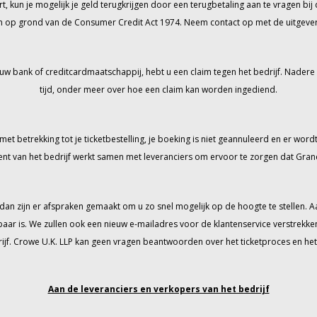
t, kun je mogelijk je geld terugkrijgen door een terugbetaling aan te vragen bij 
en op grond van de Consumer Credit Act 1974. Neem contact op met de uitgever va
uw bank of creditcardmaatschappij, hebt u een claim tegen het bedrijf. Nadere
tijd, onder meer over hoe een claim kan worden ingediend.
 betrekking tot je ticketbestelling, je boeking is niet geannuleerd en er wordt v
t van het bedrijf werkt samen met leveranciers om ervoor te zorgen dat Gran
 dan zijn er afspraken gemaakt om u zo snel mogelijk op de hoogte te stelle
aar is. We zullen ook een nieuw e-mailadres voor de klantenservice verstrekk
f. Crowe U.K. LLP kan geen vragen beantwoorden over het ticketproces en het t
Aan de leveranciers en verkopers van het bedrijf