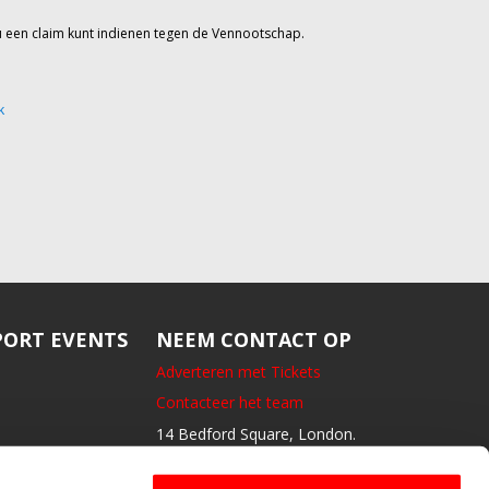
u een claim kunt indienen tegen de Vennootschap.
k
ORT EVENTS
NEEM CONTACT OP
Adverteren met Tickets
Contacteer het team
14 Bedford Square, London.
GB- WC1B3JA