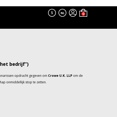
$
NL
et bedrijf”)
ctionarissen opdracht gegeven om
Crowe U.K. LLP
om de
ap onmiddellijk stop te zetten.