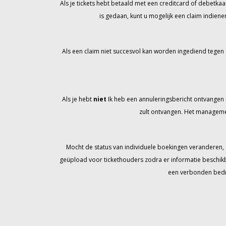
Als je tickets hebt betaald met een creditcard of debetkaar
is gedaan, kunt u mogelijk een claim indien
Als een claim niet succesvol kan worden ingediend tegen 
Als je hebt
niet
Ik heb een annuleringsbericht ontvangen met
zult ontvangen. Het managemen
Mocht de status van individuele boekingen veranderen,
geüpload voor tickethouders zodra er informatie beschikb
een verbonden bedrij