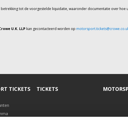
t betrekking tot de voorgestelde liquidatie, waaronder documentatie over hoe 
Crowe U.K. LLP
kan gecontacteerd worden op
motorsport.tickets@crowe.co.u
RT TICKETS
TICKETS
MOTORSP
unten
ramma