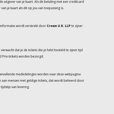
de uitgever van je kaart. Als de betaling met een creditcard
n je kaart als dit op jou van toepassing is.
 informatie wordt verstrekt door
Crowe U.K. LLP
te zijner
erwacht dat je de tickets die je hebt besteld te zijner tijd
d Prix-tickets worden bezorgd.
n. Aanvullende mededelingen worden naar deze webpagina
en aan mensen met geldige tickets, dat wordt beheerd door
ijdstip van levering.