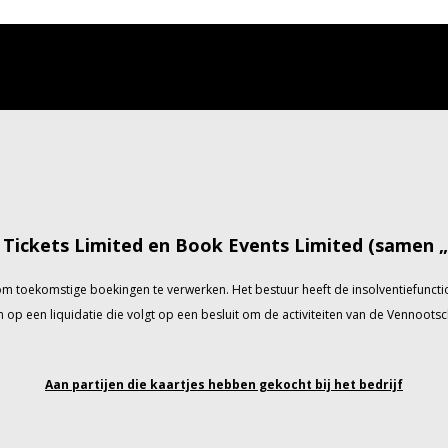
Tickets Limited en Book Events Limited (samen „h
is om toekomstige boekingen te verwerken. Het bestuur heeft de insolventiefun
op een liquidatie die volgt op een besluit om de activiteiten van de Vennootsch
Aan partijen die kaartjes hebben gekocht bij het bedrijf