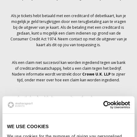
Als je tickets hebt betaald met een creditcard of debetkaart, kun je
mogelijk je geld terugkrijgen door een terugbetaling aan te vragen
bij de uitgever van je kaart. Als de betaling met een creditcard is
gedaan, kunt u mogelijk een claim indienen op grond van de
Consumer Credit Act 1974. Neem contact op met de uitgever van je
kaart als dit op jou van toepassing is.
Als een claim niet succesvol kan worden ingediend tegen uw bank
of creditcardmaatschappij, hebt u een claim tegen het bedrijf.
Nadere informatie wordt verstrekt door
Crowe U.K. LLP
te zijner
tijd, onder meer over hoe een claim kan worden ingediend.
Als je hebt
niet
Ik heb een annuleringsbericht ontvangen met
betrekking tot je ticketbestelling, je boeking is niet geannuleerd en
er wordt verwacht dat je de tickets die je hebt besteld te zijner tijd
zult ontvangen. Het management van het bedrijf werkt samen met
leveranciers om ervoor te zorgen dat Grand Prix-tickets worden
WE USE COOKIES
bezorgd.
We use cookies for the purposes of giving you personalised