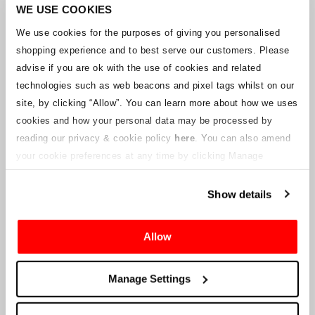
Unternehmens arbeitet mit den Lieferanten zusammen, um
WE USE COOKIES
sicherzustellen, dass Grand-Prix-Tickets geliefert werden.
We use cookies for the purposes of giving you personalised
shopping experience and to best serve our customers. Please
Sollte sich der Status einzelner Buchungen ändern, wurden
advise if you are ok with the use of cookies and related
Vorkehrungen getroffen, um Sie so schnell wie möglich zu
benachrichtigen. Zusätzliche Hinweise für Ticketinhaber werden auf
technologies such as web beacons and pixel tags whilst on our
dieser Webseite veröffentlicht, sobald Informationen verfügbar
site, by clicking “Allow”.
You can learn more about how we uses
sind. Wir werden denjenigen mit gültigen Tickets auch eine neue E-
cookies and how your personal data may be processed by
Mail-Adresse für den Kundenservice zur Verfügung stellen, die von
reading our privacy & cookie policy
here
. You can also amend
einem verbundenen Unternehmen verwaltet wird. Crowe U.K. LLP
kann keine Fragen zum Ticketvorgang und zum Zeitpunkt der
your cookie preferences at any time by clicking Manage
Lieferung beantworten.
Cookies in the footer of this site.
Show details
An die Lieferanten und Verkäufer des Unternehmens
Allow
Crowe UK LLP
wird Ihnen Informationen über die geplante
Liquidation zur Verfügung stellen, einschließlich Unterlagen
darüber, wie Sie eine Forderung gegen das Unternehmen geltend
Manage Settings
machen können.