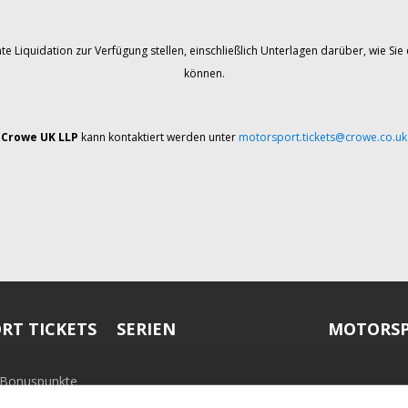
te Liquidation zur Verfügung stellen, einschließlich Unterlagen darüber, wie 
können.
Crowe UK LLP
kann kontaktiert werden unter
motorsport.tickets@crowe.co.uk
RT TICKETS
SERIEN
MOTORSP
-Bonuspunkte
ramm