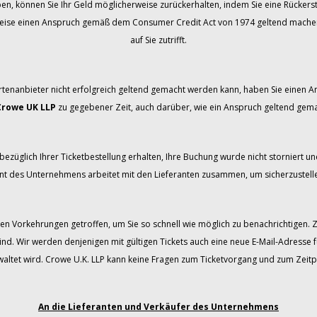
ben, können Sie Ihr Geld möglicherweise zurückerhalten, indem Sie eine Rücker
weise einen Anspruch gemäß dem Consumer Credit Act von 1974 geltend machen. B
auf Sie zutrifft.
rtenanbieter nicht erfolgreich geltend gemacht werden kann, haben Sie einen
Crowe UK LLP
zu gegebener Zeit, auch darüber, wie ein Anspruch geltend gem
ezüglich Ihrer Ticketbestellung erhalten, Ihre Buchung wurde nicht storniert und
 des Unternehmens arbeitet mit den Lieferanten zusammen, um sicherzustellen
en Vorkehrungen getroffen, um Sie so schnell wie möglich zu benachrichtigen. 
ind. Wir werden denjenigen mit gültigen Tickets auch eine neue E-Mail-Adresse 
tet wird. Crowe U.K. LLP kann keine Fragen zum Ticketvorgang und zum Zeitp
An die Lieferanten und Verkäufer des Unternehmens