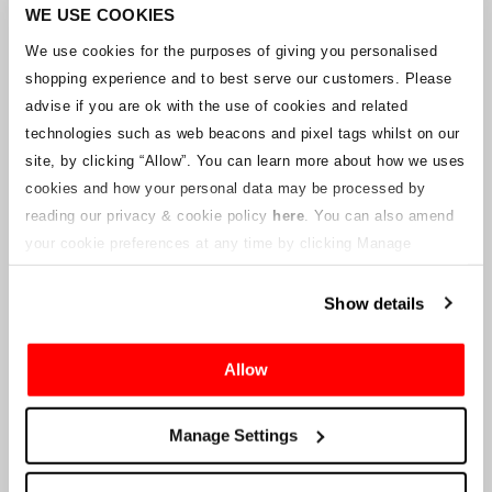
Unternehmens arbeitet mit den Lieferanten zusammen, um
WE USE COOKIES
sicherzustellen, dass Grand-Prix-Tickets geliefert werden.
We use cookies for the purposes of giving you personalised
shopping experience and to best serve our customers. Please
Sollte sich der Status einzelner Buchungen ändern, wurden
advise if you are ok with the use of cookies and related
Vorkehrungen getroffen, um Sie so schnell wie möglich zu
benachrichtigen. Zusätzliche Hinweise für Ticketinhaber werden auf
technologies such as web beacons and pixel tags whilst on our
dieser Webseite veröffentlicht, sobald Informationen verfügbar
site, by clicking “Allow”.
You can learn more about how we uses
sind. Wir werden denjenigen mit gültigen Tickets auch eine neue E-
cookies and how your personal data may be processed by
Mail-Adresse für den Kundenservice zur Verfügung stellen, die von
reading our privacy & cookie policy
here
. You can also amend
einem verbundenen Unternehmen verwaltet wird. Crowe U.K. LLP
kann keine Fragen zum Ticketvorgang und zum Zeitpunkt der
your cookie preferences at any time by clicking Manage
Lieferung beantworten.
Cookies in the footer of this site.
Show details
An die Lieferanten und Verkäufer des Unternehmens
Allow
Crowe UK LLP
wird Ihnen Informationen über die geplante
Liquidation zur Verfügung stellen, einschließlich Unterlagen
darüber, wie Sie eine Forderung gegen das Unternehmen geltend
Manage Settings
machen können.