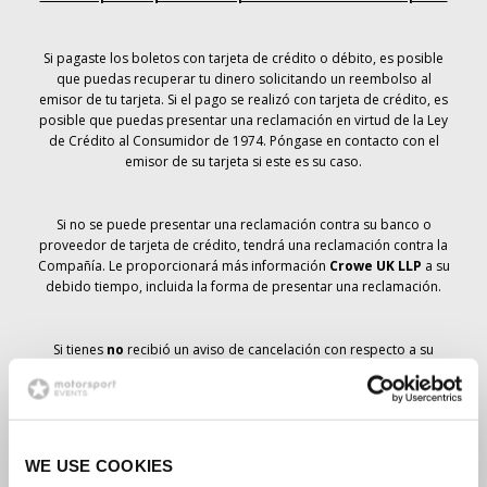
Si pagaste los boletos con tarjeta de crédito o débito, es posible
que puedas recuperar tu dinero solicitando un reembolso al
emisor de tu tarjeta. Si el pago se realizó con tarjeta de crédito, es
posible que puedas presentar una reclamación en virtud de la Ley
de Crédito al Consumidor de 1974. Póngase en contacto con el
emisor de su tarjeta si este es su caso.
Si no se puede presentar una reclamación contra su banco o
proveedor de tarjeta de crédito, tendrá una reclamación contra la
Compañía. Le proporcionará más información
Crowe UK LLP
a su
debido tiempo, incluida la forma de presentar una reclamación.
Si tienes
no
recibió un aviso de cancelación con respecto a su
pedido de entradas, su reserva no se ha cancelado y se prevé que
recibirá las entradas que ha pedido a su debido tiempo. La
dirección de la Compañía está trabajando con los proveedores
para garantizar la entrega de las entradas para el Gran Premio.
WE USE COOKIES