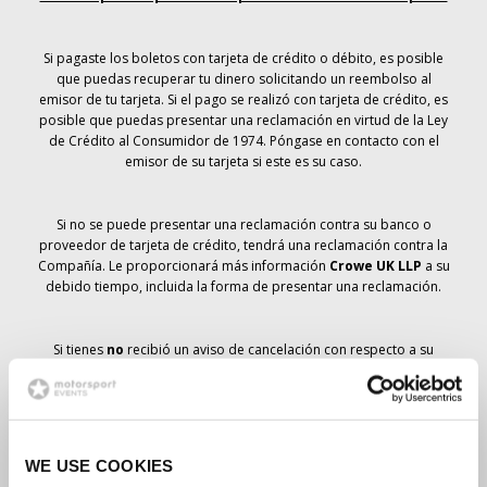
Si pagaste los boletos con tarjeta de crédito o débito, es posible
que puedas recuperar tu dinero solicitando un reembolso al
emisor de tu tarjeta. Si el pago se realizó con tarjeta de crédito, es
posible que puedas presentar una reclamación en virtud de la Ley
de Crédito al Consumidor de 1974. Póngase en contacto con el
emisor de su tarjeta si este es su caso.
Si no se puede presentar una reclamación contra su banco o
proveedor de tarjeta de crédito, tendrá una reclamación contra la
Compañía. Le proporcionará más información
Crowe UK LLP
a su
debido tiempo, incluida la forma de presentar una reclamación.
Si tienes
no
recibió un aviso de cancelación con respecto a su
pedido de entradas, su reserva no se ha cancelado y se prevé que
recibirá las entradas que ha pedido a su debido tiempo. La
dirección de la Compañía está trabajando con los proveedores
para garantizar la entrega de las entradas para el Gran Premio.
WE USE COOKIES