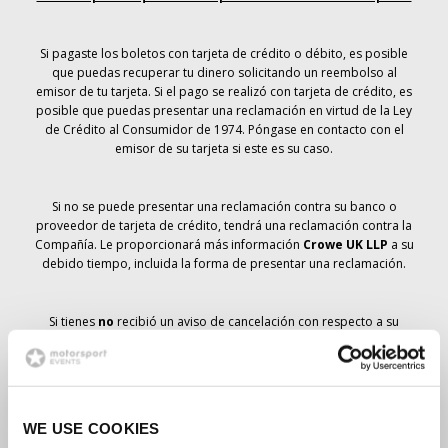
Si pagaste los boletos con tarjeta de crédito o débito, es posible
que puedas recuperar tu dinero solicitando un reembolso al
emisor de tu tarjeta. Si el pago se realizó con tarjeta de crédito, es
posible que puedas presentar una reclamación en virtud de la Ley
de Crédito al Consumidor de 1974. Póngase en contacto con el
emisor de su tarjeta si este es su caso.
Si no se puede presentar una reclamación contra su banco o
proveedor de tarjeta de crédito, tendrá una reclamación contra la
Compañía. Le proporcionará más información
Crowe UK LLP
a su
debido tiempo, incluida la forma de presentar una reclamación.
Si tienes
no
recibió un aviso de cancelación con respecto a su
pedido de entradas, su reserva no se ha cancelado y se prevé que
recibirá las entradas que ha pedido a su debido tiempo. La
dirección de la Compañía está trabajando con los proveedores
para garantizar la entrega de las entradas para el Gran Premio.
WE USE COOKIES