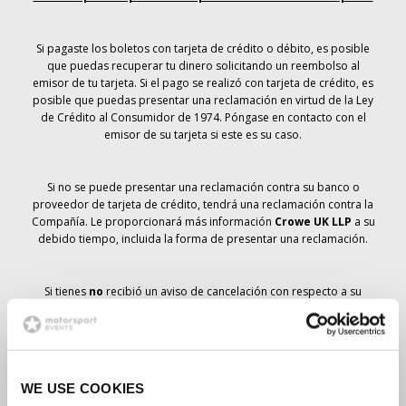
Si pagaste los boletos con tarjeta de crédito o débito, es posible
que puedas recuperar tu dinero solicitando un reembolso al
emisor de tu tarjeta. Si el pago se realizó con tarjeta de crédito, es
posible que puedas presentar una reclamación en virtud de la Ley
de Crédito al Consumidor de 1974. Póngase en contacto con el
emisor de su tarjeta si este es su caso.
Si no se puede presentar una reclamación contra su banco o
proveedor de tarjeta de crédito, tendrá una reclamación contra la
Compañía. Le proporcionará más información
Crowe UK LLP
a su
debido tiempo, incluida la forma de presentar una reclamación.
Si tienes
no
recibió un aviso de cancelación con respecto a su
pedido de entradas, su reserva no se ha cancelado y se prevé que
recibirá las entradas que ha pedido a su debido tiempo. La
dirección de la Compañía está trabajando con los proveedores
para garantizar la entrega de las entradas para el Gran Premio.
WE USE COOKIES