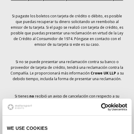
Si pagaste los boletos con tarjeta de crédito o débito, es posible
que puedas recuperar tu dinero solicitando un reembolso al
emisor de tu tarjeta. Si el pago se realizó con tarjeta de crédito, es
posible que puedas presentar una reclamación en virtud de la Ley
de Crédito al Consumidor de 1974. Póngase en contacto con el
emisor de su tarjeta si este es su caso.
Si no se puede presentar una reclamación contra su banco o
proveedor de tarjeta de crédito, tendrá una reclamación contra la
Compañía. Le proporcionará más información
Crowe UK LLP
a su
debido tiempo, incluida la forma de presentar una reclamación.
Si tienes
no
recibió un aviso de cancelación con respecto a su
pedido de entradas, su reserva no se ha cancelado y se prevé que
recibirá las entradas que ha pedido a su debido tiempo. La
dirección de la Compañía está trabajando con los proveedores
para garantizar la entrega de las entradas para el Gran Premio.
WE USE COOKIES