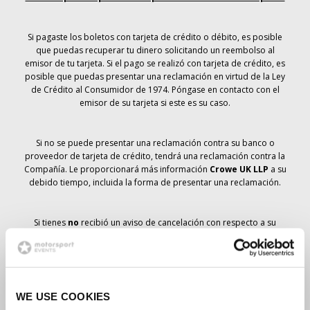
Si pagaste los boletos con tarjeta de crédito o débito, es posible
que puedas recuperar tu dinero solicitando un reembolso al
emisor de tu tarjeta. Si el pago se realizó con tarjeta de crédito, es
posible que puedas presentar una reclamación en virtud de la Ley
de Crédito al Consumidor de 1974. Póngase en contacto con el
emisor de su tarjeta si este es su caso.
Si no se puede presentar una reclamación contra su banco o
proveedor de tarjeta de crédito, tendrá una reclamación contra la
Compañía. Le proporcionará más información
Crowe UK LLP
a su
debido tiempo, incluida la forma de presentar una reclamación.
Si tienes
no
recibió un aviso de cancelación con respecto a su
pedido de entradas, su reserva no se ha cancelado y se prevé que
recibirá las entradas que ha pedido a su debido tiempo. La
dirección de la Compañía está trabajando con los proveedores
para garantizar la entrega de las entradas para el Gran Premio.
WE USE COOKIES