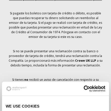
Si pagaste los boletos con tarjeta de crédito o débito, es posible
que puedas recuperar tu dinero solicitando un reembolso al
emisor de tu tarjeta. Si el pago se realizó con tarjeta de crédito, es
posible que puedas presentar una reclamación en virtud de la Ley
de Crédito al Consumidor de 1974. Póngase en contacto con el
emisor de su tarjeta si este es su caso.
Si no se puede presentar una reclamación contra su banco o
proveedor de tarjeta de crédito, tendrá una reclamación contra la
Compañía. Le proporcionará más información
Crowe UK LLP
a su
debido tiempo, incluida la forma de presentar una reclamación.
Si tienes
no
recibió un aviso de cancelación con respecto a su
pedido de entradas, su reserva no se ha cancelado y se prevé que
recibirá las entradas que ha pedido a su debido tiempo. La
dirección de la Compañía está trabajando con los proveedores
para garantizar la entrega de las entradas para el Gran Premio.
WE USE COOKIES