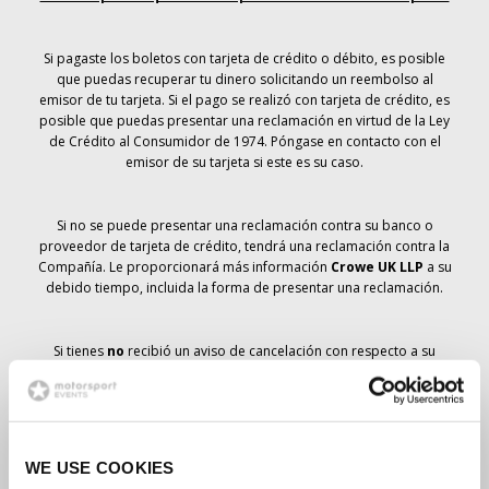
Si pagaste los boletos con tarjeta de crédito o débito, es posible
que puedas recuperar tu dinero solicitando un reembolso al
emisor de tu tarjeta. Si el pago se realizó con tarjeta de crédito, es
posible que puedas presentar una reclamación en virtud de la Ley
de Crédito al Consumidor de 1974. Póngase en contacto con el
emisor de su tarjeta si este es su caso.
Si no se puede presentar una reclamación contra su banco o
proveedor de tarjeta de crédito, tendrá una reclamación contra la
Compañía. Le proporcionará más información
Crowe UK LLP
a su
debido tiempo, incluida la forma de presentar una reclamación.
Si tienes
no
recibió un aviso de cancelación con respecto a su
pedido de entradas, su reserva no se ha cancelado y se prevé que
recibirá las entradas que ha pedido a su debido tiempo. La
dirección de la Compañía está trabajando con los proveedores
para garantizar la entrega de las entradas para el Gran Premio.
WE USE COOKIES