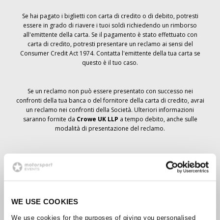
Se hai pagato i biglietti con carta di credito o di debito, potresti
essere in grado di riavere i tuoi soldi richiedendo un rimborso
all'emittente della carta. Se il pagamento è stato effettuato con
carta di credito, potresti presentare un reclamo ai sensi del
Consumer Credit Act 1974. Contatta l'emittente della tua carta se
questo è il tuo caso.
Se un reclamo non può essere presentato con successo nei
confronti della tua banca o del fornitore della carta di credito, avrai
un reclamo nei confronti della Società. Ulteriori informazioni
saranno fornite da
Crowe UK LLP
a tempo debito, anche sulle
modalità di presentazione del reclamo.
Se hai
non
ha ricevuto un avviso di annullamento relativo all'ordine
del biglietto, la prenotazione non è stata cancellata e si prevede
che riceverai i biglietti ordinati a tempo debito. La direzione della
Società sta collaborando con i fornitori per garantire la consegna
dei biglietti del Grand Prix.
WE USE COOKIES
We use cookies for the purposes of giving you personalised