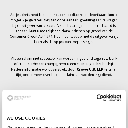
Als je tickets hebt betaald met een creditcard of debetkaart, kun je
mogelijk je geld terugkrijgen door een terugbetaling aan te vragen
bij de uitgever van je kaart. Als de betaling met een creditcard is
gedaan, kunt u mogelijk een claim indienen op grond van de
Consumer Credit Act 1974. Neem contact op met de uitgever van je
kaart als dit op jou van toepassing is.
Als een claim niet succesvol kan worden ingediend tegen uw bank
of creditcardmaatschappij, hebt u een claim tegen het bedrijf.
Nadere informatie wordt verstrekt door
Crowe U.K. LLP
te zijner
tijd, onder meer over hoe een claim kan worden ingediend.
Als je hebt
niet
Ik heb een annuleringsbericht ontvangen met
betrekking tot je ticketbestelling, je boeking is niet geannuleerd en
er wordt verwacht dat je de tickets die je hebt besteld te zijner tijd
zult ontvangen. Het management van het bedrijf werkt samen met
leveranciers om ervoor te zorgen dat Grand Prix-tickets worden
WE USE COOKIES
bezorgd.
We use cookies for the purposes of giving you personalised