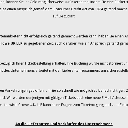
ben, können Sie Ihr Geld möglicherweise zurückerhalten, indem Sie eine Rücker
weise einen Anspruch gemäß dem Consumer Credit Act von 1974 geltend machen. B
auf Sie zutrifft.
rtenanbieter nicht erfolgreich geltend gemacht werden kann, haben Sie einen
Crowe UK LLP
zu gegebener Zeit, auch darüber, wie ein Anspruch geltend gem
ezüglich Ihrer Ticketbestellung erhalten, Ihre Buchung wurde nicht storniert und
 des Unternehmens arbeitet mit den Lieferanten zusammen, um sicherzustellen
en Vorkehrungen getroffen, um Sie so schnell wie möglich zu benachrichtigen. 
ind. Wir werden denjenigen mit gültigen Tickets auch eine neue E-Mail-Adresse 
tet wird. Crowe U.K. LLP kann keine Fragen zum Ticketvorgang und zum Zeitp
An die Lieferanten und Verkäufer des Unternehmens