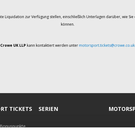
te Liquidation zur Verfügung stellen, einschließlich Unterlagen darüber, wie 
können.
Crowe UK LLP
kann kontaktiert werden unter
motorsport.tickets@crowe.co.uk
RT TICKETS
SERIEN
MOTORSP
-Bonuspunkte
ramm