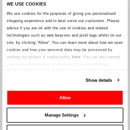
Unternehmens arbeitet mit den Lieferanten zusammen, um
WE USE COOKIES
sicherzustellen, dass Grand-Prix-Tickets geliefert werden.
We use cookies for the purposes of giving you personalised
shopping experience and to best serve our customers. Please
Sollte sich der Status einzelner Buchungen ändern, wurden
advise if you are ok with the use of cookies and related
Vorkehrungen getroffen, um Sie so schnell wie möglich zu
benachrichtigen. Zusätzliche Hinweise für Ticketinhaber werden auf
technologies such as web beacons and pixel tags whilst on our
dieser Webseite veröffentlicht, sobald Informationen verfügbar
site, by clicking “Allow”.
You can learn more about how we uses
sind. Wir werden denjenigen mit gültigen Tickets auch eine neue E-
cookies and how your personal data may be processed by
Mail-Adresse für den Kundenservice zur Verfügung stellen, die von
reading our privacy & cookie policy
here
. You can also amend
einem verbundenen Unternehmen verwaltet wird. Crowe U.K. LLP
kann keine Fragen zum Ticketvorgang und zum Zeitpunkt der
your cookie preferences at any time by clicking Manage
Lieferung beantworten.
Cookies in the footer of this site.
Show details
An die Lieferanten und Verkäufer des Unternehmens
Allow
Crowe UK LLP
wird Ihnen Informationen über die geplante
Liquidation zur Verfügung stellen, einschließlich Unterlagen
darüber, wie Sie eine Forderung gegen das Unternehmen geltend
Manage Settings
machen können.