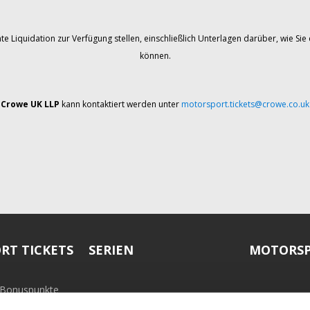
te Liquidation zur Verfügung stellen, einschließlich Unterlagen darüber, wie 
können.
Crowe UK LLP
kann kontaktiert werden unter
motorsport.tickets@crowe.co.uk
RT TICKETS
SERIEN
MOTORSP
-Bonuspunkte
ramm