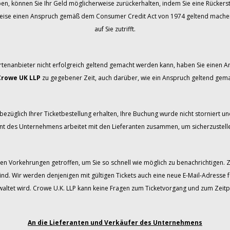
ben, können Sie Ihr Geld möglicherweise zurückerhalten, indem Sie eine Rücker
weise einen Anspruch gemäß dem Consumer Credit Act von 1974 geltend machen. B
auf Sie zutrifft.
rtenanbieter nicht erfolgreich geltend gemacht werden kann, haben Sie einen
Crowe UK LLP
zu gegebener Zeit, auch darüber, wie ein Anspruch geltend gem
ezüglich Ihrer Ticketbestellung erhalten, Ihre Buchung wurde nicht storniert und
 des Unternehmens arbeitet mit den Lieferanten zusammen, um sicherzustellen
en Vorkehrungen getroffen, um Sie so schnell wie möglich zu benachrichtigen. 
ind. Wir werden denjenigen mit gültigen Tickets auch eine neue E-Mail-Adresse 
tet wird. Crowe U.K. LLP kann keine Fragen zum Ticketvorgang und zum Zeitp
An die Lieferanten und Verkäufer des Unternehmens